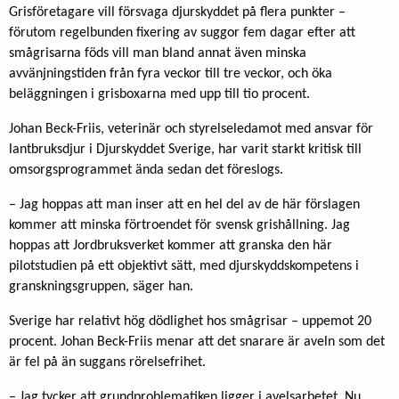
Grisföretagare vill försvaga djurskyddet på flera punkter –
förutom regelbunden fixering av suggor fem dagar efter att
smågrisarna föds vill man bland annat även minska
avvänjningstiden från fyra veckor till tre veckor, och öka
beläggningen i grisboxarna med upp till tio procent.
Johan Beck-Friis, veterinär och styrelseledamot med ansvar för
lantbruksdjur i Djurskyddet Sverige, har varit starkt kritisk till
omsorgsprogrammet ända sedan det föreslogs.
– Jag hoppas att man inser att en hel del av de här förslagen
kommer att minska förtroendet för svensk grishållning. Jag
hoppas att Jordbruksverket kommer att granska den här
pilotstudien på ett objektivt sätt, med djurskyddskompetens i
granskningsgruppen, säger han.
Sverige har relativt hög dödlighet hos smågrisar – uppemot 20
procent. Johan Beck-Friis menar att det snarare är aveln som det
är fel på än suggans rörelsefrihet.
– Jag tycker att grundproblematiken ligger i avelsarbetet. Nu