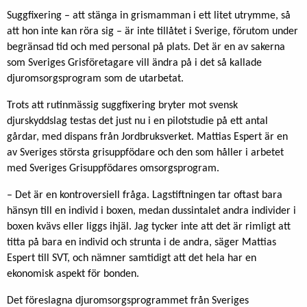
Suggfixering – att stänga in grismamman i ett litet utrymme, så
att hon inte kan röra sig – är inte tillåtet i Sverige, förutom under
begränsad tid och med personal på plats. Det är en av sakerna
som Sveriges Grisföretagare vill ändra på i det så kallade
djuromsorgsprogram som de utarbetat.
Trots att rutinmässig suggfixering bryter mot svensk
djurskyddslag testas det just nu i en pilotstudie på ett antal
gårdar, med dispans från Jordbruksverket. Mattias Espert är en
av Sveriges största grisuppfödare och den som håller i arbetet
med Sveriges Grisuppfödares omsorgsprogram.
– Det är en kontroversiell fråga. Lagstiftningen tar oftast bara
hänsyn till en individ i boxen, medan dussintalet andra individer i
boxen kvävs eller liggs ihjäl. Jag tycker inte att det är rimligt att
titta på bara en individ och strunta i de andra, säger Mattias
Espert till SVT, och nämner samtidigt att det hela har en
ekonomisk aspekt för bonden.
Det föreslagna djuromsorgsprogrammet från Sveriges