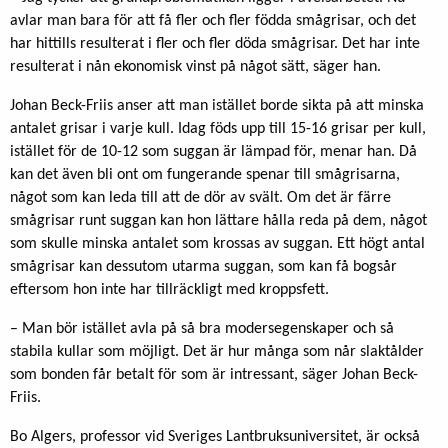
avlar man bara för att få fler och fler födda smågrisar, och det
har hittills resulterat i fler och fler döda smågrisar. Det har inte
resulterat i nån ekonomisk vinst på något sätt, säger han.
Johan Beck-Friis anser att man istället borde sikta på att minska
antalet grisar i varje kull. Idag föds upp till 15-16 grisar per kull,
istället för de 10-12 som suggan är lämpad för, menar han. Då
kan det även bli ont om fungerande spenar till smågrisarna,
något som kan leda till att de dör av svält. Om det är färre
smågrisar runt suggan kan hon lättare hålla reda på dem, något
som skulle minska antalet som krossas av suggan. Ett högt antal
smågrisar kan dessutom utarma suggan, som kan få bogsår
eftersom hon inte har tillräckligt med kroppsfett.
– Man bör istället avla på så bra modersegenskaper och så
stabila kullar som möjligt. Det är hur många som når slaktålder
som bonden får betalt för som är intressant, säger Johan Beck-
Friis.
Bo Algers, professor vid Sveriges Lantbruksuniversitet, är också