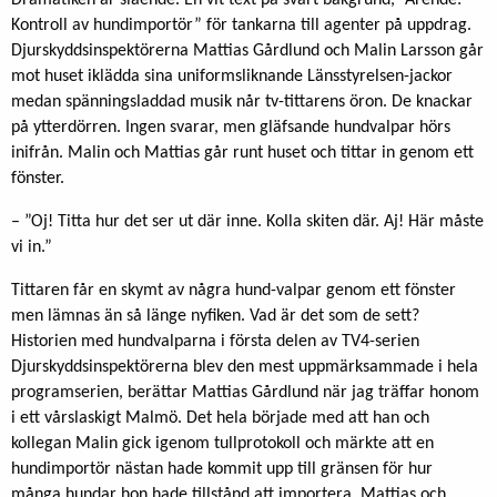
Dramatiken är slående. En vit text på svart bakgrund, ”Ärende:
Kontroll av hundimportör” för tankarna till agenter på uppdrag.
Djurskyddsinspektörerna Mattias Gårdlund och Malin Larsson går
mot huset iklädda sina uniformsliknande Länsstyrelsen-jackor
medan spänningsladdad musik når tv-tittarens öron. De knackar
på ytterdörren. Ingen svarar, men gläfsande hundvalpar hörs
inifrån. Malin och Mattias går runt huset och tittar in genom ett
fönster.
– ”Oj! Titta hur det ser ut där inne. Kolla skiten där. Aj! Här måste
vi in.”
Tittaren får en skymt av några hund-valpar genom ett fönster
men lämnas än så länge nyfiken. Vad är det som de sett?
Historien med hundvalparna i första delen av TV4-serien
Djurskyddsinspektörerna blev den mest uppmärksammade i hela
programserien, berättar Mattias Gårdlund när jag träffar honom
i ett vårslaskigt Malmö. Det hela började med att han och
kollegan Malin gick igenom tullprotokoll och märkte att en
hundimportör nästan hade kommit upp till gränsen för hur
många hundar hon hade tillstånd att importera. Mattias och