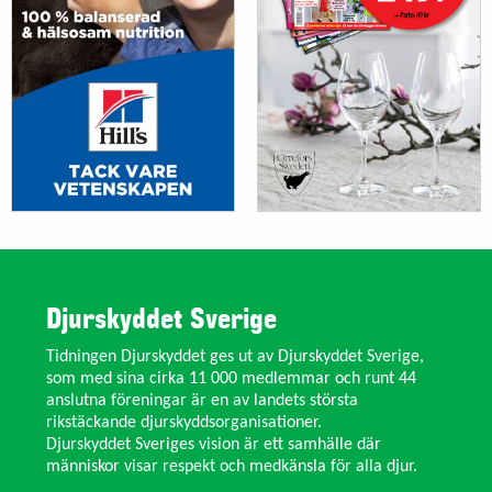
Djurskyddet Sverige
Tidningen Djurskyddet ges ut av Djurskyddet Sverige,
som med sina cirka 11 000 medlemmar och runt 44
anslutna föreningar är en av landets största
rikstäckande djurskyddsorganisationer.
Djurskyddet Sveriges vision är ett samhälle där
människor visar respekt och medkänsla för alla djur.