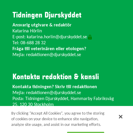
Tidningen Djurskyddet
Ansvarig utgivare & redaktör
Katarina Hörlin
E-post:
katarina.horlin@djurskyddet.se
Tel: 08-688 28 32
Fråga till veterinären eller etologen?
Mejla:
redaktionen@djurskyddet.se
Kontakta redaktion & kansli
Kontakta tidningen? Skriv till redaktionen
Mejla:
redaktionen@djurskyddet.se
Posta: Tidningen Djurskyddet, Hammarby Fabriksväg
25, 120 30 Stockholm
Ändra adress? Kontakta kansliet
By clicking “Accept All Cookies”, you agree to the storing
Växel: 08-673 35 11 E-post:
info@djurskyddet.se
of cookies on your device to enhance site navigation,
analyze site usage, and assist in our marketing efforts.
© 2026 Tidningen Djurskyddet.