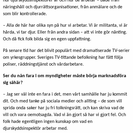
hur djurskyddsinspektörer är och hur de arbetar – både från
näringshåll och djurrättsorganisationer, från anmälare och de
som blir kontrollerade.
– Alla de här har olika syn på hur vi arbetar. Vi är militanta, vi är
hårda, vi tar djur. Eller från andra sidan – att vi inte gör nånting.
Och då fick folk bilda sig en egen uppfattning.
På senare tid har det blivit populärt med dramatiserade TV-serier
om yrkesgrupper. Sveriges TV-tittande befolkning har fått följa
poliser, räddningstjänst och vårdarbetare.
Ser du nån fara i om myndigheter måste börja marknadsföra
sig såhär?
– Jag ser väl inte en fara i det, men vårt samhälle har ju kommit
dit. Och med tanke på sociala medier och allting – de som vill
sprida onda saker har ju fri tolkningsrätt, och kan skriva vad de
vill och vara oemotsagda. Vad vi än gjort så har vi gjort fel. Och
folk hade egentligen ingen kunskap om vad en
djurskyddsinspektör arbetar med.