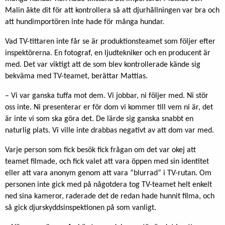
Malin åkte dit för att kontrollera så att djurhållningen var bra och
att hundimportören inte hade för många hundar.
Vad TV-tittaren inte får se är produktionsteamet som följer efter
inspektörerna. En fotograf, en ljudtekniker och en producent är
med. Det var viktigt att de som blev kontrollerade kände sig
bekväma med TV-teamet, berättar Mattias.
– Vi var ganska tuffa mot dem. Vi jobbar, ni följer med. Ni stör
oss inte. Ni presenterar er för dom vi kommer till vem ni är, det
är inte vi som ska göra det. De lärde sig ganska snabbt en
naturlig plats. Vi ville inte drabbas negativt av att dom var med.
Varje person som fick besök fick frågan om det var okej att
teamet filmade, och fick valet att vara öppen med sin identitet
eller att vara anonym genom att vara ”blurrad” i TV-rutan. Om
personen inte gick med på någotdera tog TV-teamet helt enkelt
ned sina kameror, raderade det de redan hade hunnit filma, och
så gick djurskyddsinspektionen på som vanligt.