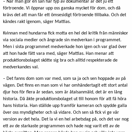
– När man gör en sån här typ av dokumentär är det ju ett
förtroende. Vi öppnar upp oss ganska mycket för dom, och då
krävs det att man får ett ömsesidigt förtroende tillbaka. Och det
kändes rakt igenom, säger Mattias.
Kvinnan med hundarna fick motta en hel del kritik från människor
via sociala medier och ångrade sin medverkan i programmet.
Men i sista programmet medverkade hon igen och var glad över
att hon hade fått vara med, säger Mattias. Han menar att
produktionsbolaget skötte sig bra och alltid respekterade de
medverkandes val.
– Det fanns dom som var med, som sa ja och sen hoppade av på
vägen. Det finns en man som vi har omhändertagit ett stort antal
djur hos för flera år sedan, som är åtalsanmäld, det är en lång
historia. Då åkte produktionsbolaget ut till honom för att få höra
hans historia. Han ställde upp framför kameran och spydde galla
över oss myndigheter och så vidare. Och sen så fick vi ge vår
version av det hela. Det la vi en hel arbetsdag på, och det var nog
ett av de starkaste programmen och hade nog varit ett av de