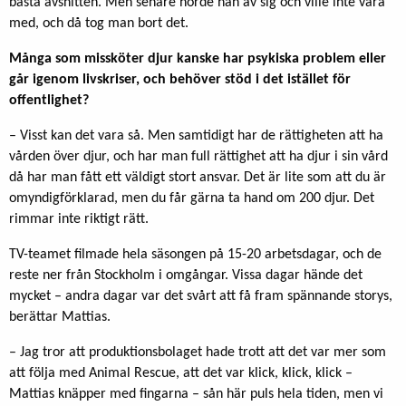
bästa avsnitten. Men senare hörde han av sig och ville inte vara
med, och då tog man bort det.
Många som missköter djur kanske har psykiska problem eller
går igenom livskriser, och behöver stöd i det istället för
offentlighet?
– Visst kan det vara så. Men samtidigt har de rättigheten att ha
vården över djur, och har man full rättighet att ha djur i sin vård
då har man fått ett väldigt stort ansvar. Det är lite som att du är
omyndigförklarad, men du får gärna ta hand om 200 djur. Det
rimmar inte riktigt rätt.
TV-teamet filmade hela säsongen på 15-20 arbetsdagar, och de
reste ner från Stockholm i omgångar. Vissa dagar hände det
mycket – andra dagar var det svårt att få fram spännande storys,
berättar Mattias.
– Jag tror att produktionsbolaget hade trott att det var mer som
att följa med Animal Rescue, att det var klick, klick, klick –
Mattias knäpper med fingarna – sån här puls hela tiden, men vi