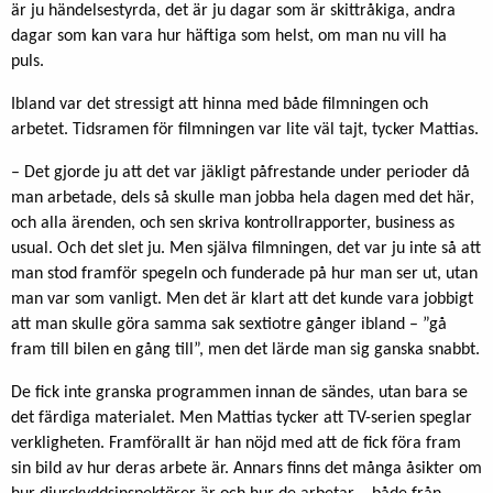
är ju händelsestyrda, det är ju dagar som är skittråkiga, andra
dagar som kan vara hur häftiga som helst, om man nu vill ha
puls.
Ibland var det stressigt att hinna med både filmningen och
arbetet. Tidsramen för filmningen var lite väl tajt, tycker Mattias.
– Det gjorde ju att det var jäkligt påfrestande under perioder då
man arbetade, dels så skulle man jobba hela dagen med det här,
och alla ärenden, och sen skriva kontrollrapporter, business as
usual. Och det slet ju. Men själva filmningen, det var ju inte så att
man stod framför spegeln och funderade på hur man ser ut, utan
man var som vanligt. Men det är klart att det kunde vara jobbigt
att man skulle göra samma sak sextiotre gånger ibland – ”gå
fram till bilen en gång till”, men det lärde man sig ganska snabbt.
De fick inte granska programmen innan de sändes, utan bara se
det färdiga materialet. Men Mattias tycker att TV-serien speglar
verkligheten. Framförallt är han nöjd med att de fick föra fram
sin bild av hur deras arbete är. Annars finns det många åsikter om