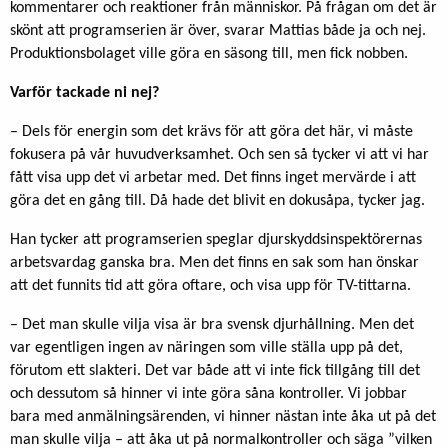
kommentarer och reaktioner från människor. På frågan om det är
skönt att programserien är över, svarar Mattias både ja och nej.
Produktionsbolaget ville göra en säsong till, men fick nobben.
Varför tackade ni nej?
– Dels för energin som det krävs för att göra det här, vi måste
fokusera på vår huvudverksamhet. Och sen så tycker vi att vi har
fått visa upp det vi arbetar med. Det finns inget mervärde i att
göra det en gång till. Då hade det blivit en dokusåpa, tycker jag.
Han tycker att programserien speglar djurskyddsinspektörernas
arbetsvardag ganska bra. Men det finns en sak som han önskar
att det funnits tid att göra oftare, och visa upp för TV-tittarna.
– Det man skulle vilja visa är bra svensk djurhållning. Men det
var egentligen ingen av näringen som ville ställa upp på det,
förutom ett slakteri. Det var både att vi inte fick tillgång till det
och dessutom så hinner vi inte göra såna kontroller. Vi jobbar
bara med anmälningsärenden, vi hinner nästan inte åka ut på det
man skulle vilja – att åka ut på normalkontroller och säga ”vilken