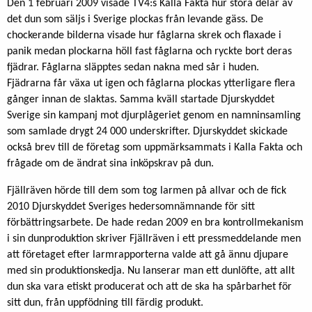
Den 1 februari 2009 visade TV4:s Kalla Fakta hur stora delar av
det dun som säljs i Sverige plockas från levande gäss. De
chockerande bilderna visade hur fåglarna skrek och flaxade i
panik medan plockarna höll fast fåglarna och ryckte bort deras
fjädrar. Fåglarna släpptes sedan nakna med sår i huden.
Fjädrarna får växa ut igen och fåglarna plockas ytterligare flera
gånger innan de slaktas. Samma kväll startade Djurskyddet
Sverige sin kampanj mot djurplågeriet genom en namninsamling
som samlade drygt 24 000 underskrifter. Djurskyddet skickade
också brev till de företag som uppmärksammats i Kalla Fakta och
frågade om de ändrat sina inköpskrav på dun.
Fjällräven hörde till dem som tog larmen på allvar och de fick
2010 Djurskyddet Sveriges hedersomnämnande för sitt
förbättringsarbete. De hade redan 2009 en bra kontrollmekanism
i sin dunproduktion skriver Fjällräven i ett pressmeddelande men
att företaget efter larmrapporterna valde att gå ännu djupare
med sin produktionskedja. Nu lanserar man ett dunlöfte, att allt
dun ska vara etiskt producerat och att de ska ha spårbarhet för
sitt dun, från uppfödning till färdig produkt.