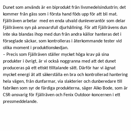
Dunet som används är en biprodukt från livsmedelsindustrin; det
kommer från gäss som i första hand föds upp för att bli mat.
Fjällräven arbetar med en enda utvald dunleverantör som delar
Fjällrävens syn på ansvarsfull djurhållning. För att Fjällrävens dun
inte ska blandas ihop med dun från andra källor hanteras det i
förseglade säckar, som kontrolleras i återkommande tester vid
olika moment i produktionskedjan.
– Precis som Fjällräven ställer mycket höga krav på sina
produkter i övrigt, är vi också noggranna med att det dunet
produceras på ett etiskt tilltalande sätt. Därför har vi ägnat
mycket energi åt att säkerställa en bra och kontrollerad hantering
hela vägen, från dunfarmar, via slakterier och dunberedare till
fabriken som syr de färdiga produkterna, säger Aiko Bode, som är
CSR-ansvarig för Fjällräven och Fenix Outdoor-koncernen i ett
pressmeddelande.