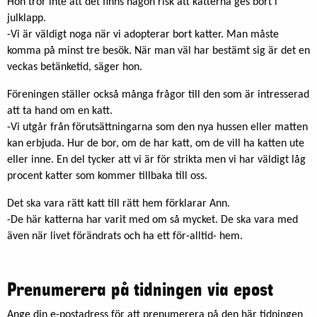
Hon tror inte att det finns någon risk att katterna ges bort i
julklapp.
-Vi är väldigt noga när vi adopterar bort katter. Man måste
komma på minst tre besök. När man väl har bestämt sig är det en
veckas betänketid, säger hon.
Föreningen ställer också många frågor till den som är intresserad
att ta hand om en katt.
-Vi utgår från förutsättningarna som den nya hussen eller matten
kan erbjuda. Hur de bor, om de har katt, om de vill ha katten ute
eller inne. En del tycker att vi är för strikta men vi har väldigt låg
procent katter som kommer tillbaka till oss.
Det ska vara rätt katt till rätt hem förklarar Ann.
-De här katterna har varit med om så mycket. De ska vara med
även när livet förändrats och ha ett för-alltid- hem.
Prenumerera på tidningen via epost
Ange din e-postadress för att prenumerera på den här tidningen