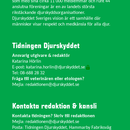
som med sina cirka 11 000 medlemmar och runt 44
anslutna föreningar är en av landets största
rikstäckande djurskyddsorganisationer.
Djurskyddet Sveriges vision är ett samhälle där
människor visar respekt och medkänsla för alla djur.
Tidningen Djurskyddet
Ansvarig utgivare & redaktör
Katarina Hörlin
E-post:
katarina.horlin@djurskyddet.se
Tel: 08-688 28 32
Fråga till veterinären eller etologen?
Mejla:
redaktionen@djurskyddet.se
Kontakta redaktion & kansli
Kontakta tidningen? Skriv till redaktionen
Mejla:
redaktionen@djurskyddet.se
Posta: Tidningen Djurskyddet, Hammarby Fabriksväg