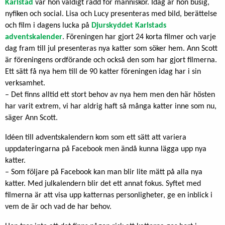
Karlstad
var hon väldigt rädd för människor. Idag är hon busig,
nyfiken och social. Lisa och Lucy presenteras med bild, berättelse
och film i dagens lucka på
Djurskyddet Karlstads
adventskalender
. Föreningen har gjort 24 korta filmer och varje
dag fram till jul presenteras nya katter som söker hem. Ann Scott
är föreningens ordförande och också den som har gjort filmerna.
Ett sätt få nya hem till de 90 katter föreningen idag har i sin
verksamhet.
– Det finns alltid ett stort behov av nya hem men den här hösten
har varit extrem, vi har aldrig haft så många katter inne som nu,
säger Ann Scott.
Idéen till adventskalendern kom som ett sätt att variera
uppdateringarna på Facebook men ändå kunna lägga upp nya
katter.
– Som följare på Facebook kan man blir lite mätt på alla nya
katter. Med julkalendern blir det ett annat fokus. Syftet med
filmerna är att visa upp katternas personligheter, ge en inblick i
vem de är och vad de har behov.