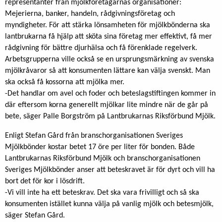
representanter från mjölkföretagarnas organisationer:
Mejerierna, banker, handeln, rådgivningsföretag och
myndigheter. För att stärka lönsamheten för mjölkbönderna ska
lantbrukarna få hjälp att sköta sina företag mer effektivt, få mer
rådgivning för bättre djurhälsa och få förenklade regelverk.
Arbetsgrupperna ville också se en ursprungsmärkning av svenska
mjölkråvaror så att konsumenten lättare kan välja svenskt. Man
ska också få kossorna att mjölka mer.
-Det handlar om avel och foder och beteslagstiftingen kommer in
där eftersom korna generellt mjölkar lite mindre när de går på
bete, säger Palle Borgström på Lantbrukarnas Riksförbund Mjölk.
Enligt Stefan Gård från branschorganisationen Sveriges
Mjölkbönder kostar betet 17 öre per liter för bonden. Både
Lantbrukarnas Riksförbund Mjölk och branschorganisationen
Sveriges Mjölkbönder anser att beteskravet är för dyrt och vill ha
bort det för kor i lösdrift.
-Vi vill inte ha ett beteskrav. Det ska vara frivilligt och så ska
konsumenten istället kunna välja på vanlig mjölk och betesmjölk,
säger Stefan Gård.