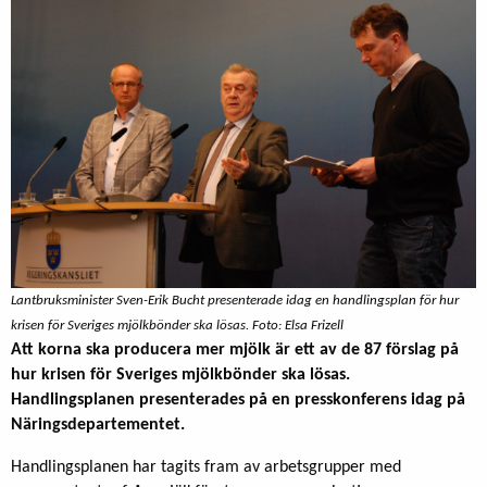
Lantbruksminister Sven-Erik Bucht presenterade idag en handlingsplan för hur
krisen för Sveriges mjölkbönder ska lösas. Foto: Elsa Frizell
Att korna ska producera mer mjölk är ett av de 87 förslag på
hur krisen för Sveriges mjölkbönder ska lösas.
Handlingsplanen presenterades på en presskonferens idag på
Näringsdepartementet.
Handlingsplanen har tagits fram av arbetsgrupper med