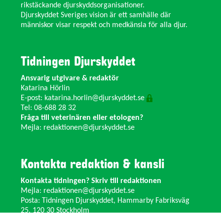
rikstäckande djurskyddsorganisationer.
Djurskyddet Sveriges vision är ett samhälle där
människor visar respekt och medkänsla för alla djur.
Tidningen Djurskyddet
Ansvarig utgivare & redaktör
Katarina Hörlin
E-post:
katarina.horlin@djurskyddet.se
Tel: 08-688 28 32
Fråga till veterinären eller etologen?
Mejla:
redaktionen@djurskyddet.se
Kontakta redaktion & kansli
Kontakta tidningen? Skriv till redaktionen
Mejla:
redaktionen@djurskyddet.se
Posta: Tidningen Djurskyddet, Hammarby Fabriksväg
25, 120 30 Stockholm
Ändra adress? Kontakta kansliet