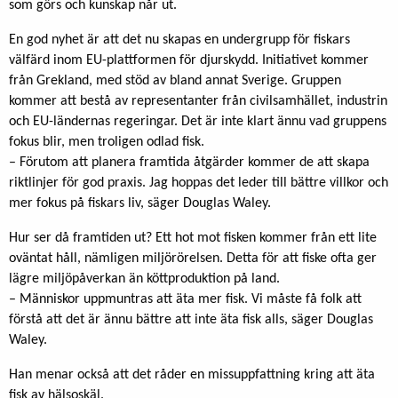
som görs och kunskap når ut.
En god nyhet är att det nu skapas en undergrupp för fiskars
välfärd inom EU-plattformen för djurskydd. Initiativet kommer
från Grekland, med stöd av bland annat Sverige. Gruppen
kommer att bestå av representanter från civilsamhället, industrin
och EU-ländernas regeringar. Det är inte klart ännu vad gruppens
fokus blir, men troligen odlad fisk.
– Förutom att planera framtida åtgärder kommer de att skapa
riktlinjer för god praxis. Jag hoppas det leder till bättre villkor och
mer fokus på fiskars liv, säger Douglas Waley.
Hur ser då framtiden ut? Ett hot mot fisken kommer från ett lite
oväntat håll, nämligen miljörörelsen. Detta för att fiske ofta ger
lägre miljöpåverkan än köttproduktion på land.
– Människor uppmuntras att äta mer fisk. Vi måste få folk att
förstå att det är ännu bättre att inte äta fisk alls, säger Douglas
Waley.
Han menar också att det råder en missuppfattning kring att äta
fisk av hälsoskäl.