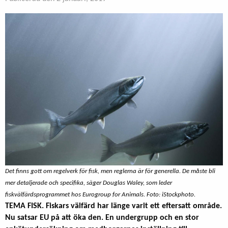
Det finns gott om regelverk för fisk, men reglerna är för generella. De måste bli
mer detaljerade och specifika, säger Douglas Waley, som leder
fiskvälfärdsprogrammet hos Eurogroup for Animals. Foto: iStockphoto.
TEMA FISK. Fiskars välfärd har länge varit ett eftersatt område.
Nu satsar EU på att öka den. En undergrupp och en stor