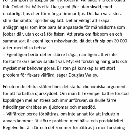
För transport är fiskpumpar att föredra, vid både vild och odlad
fisk. Odlad fisk hålls ofta i karga miljöer utan skydd, med
onaturligt ljus eller för många timmar ljus. Det kan vara stora
stim där smittor sprider sig lätt. Det är viktigt att skapa
anläggningar som inte bara är anpassade för människorna som
jobbar där, utan också för fisken. Att prata om fisk som en och
samma sort är egentligen missvisande, då det rör sig om 30 000
arter med olika behov.
– Egentligen berör det en större fråga, nämligen att vi inte
förstår fiskars behov särskilt väl. Mycket forskning har gjorts och
mycket mer behöver göras. Bristen på kunskap är ett stort
problem för fiskars välfärd, säger Douglas Waley.
Förutom de etiska skälen finns det starka ekonomiska argument
för att förbättra djurskyddet. Om man till exempel bättre förstod
kopplingen mellan stress och immunförsvar, så skulle färre
fiskodlingar drabbas av sjukdomar och massdöd.
– Välfärden borde förbättras, om inte annat för att industrin
annars kommer få större problem med hälsa och produktivitet.
Regelverket är där och det kommer förbättras ju mer forskning