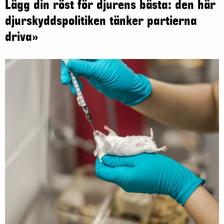
Lägg din röst för djurens bästa: den här
djurskyddspolitiken tänker partierna
driva»