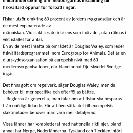
enkätundersökning om medborgarnas inställning till
fiskvälfärd öppnar för förbättringar.
Fiskar utgör omkring 60 procent av jordens ryggradsdjur och är
de mest exploaterade av
människan. Vid slakt ses de inte ens som individer, utan räknas i
vikt istället för antal.
En av de mest insatta på området är Douglas Waley, som leder
fiskvälfärdsprogrammet inom Eurogroup for Animals. Det är en
djurskyddsorganisation på europeisk nivå med 63
medlemsorganisationer, där bland annat Djurskyddet Sverige
ingår.
Det finns gott om regelverk, säger Douglas Waley, men de
behöver bli mer specifika och efterföljas bättre.
– Reglerna är generella, man talar om att fiskar ska besparas
från onödigt lidande. För att översätta det till exempelvis
slaktmetoder behöver man vara mer detaljerad.
Vissa länder har kompletterat med nationella riktlinjer, bland
annat har Norge, Nederländerna, Tyskland och Tjeckien infört