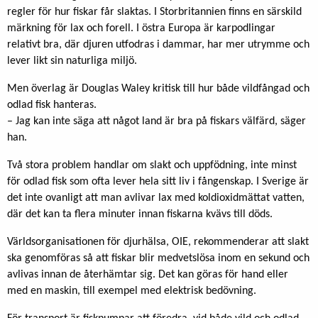
regler för hur fiskar får slaktas. I Storbritannien finns en särskild
märkning för lax och forell. I östra Europa är karpodlingar
relativt bra, där djuren utfodras i dammar, har mer utrymme och
lever likt sin naturliga miljö.
Men överlag är Douglas Waley kritisk till hur både vildfångad och
odlad fisk hanteras.
– Jag kan inte säga att något land är bra på fiskars välfärd, säger
han.
Två stora problem handlar om slakt och uppfödning, inte minst
för odlad fisk som ofta lever hela sitt liv i fångenskap. I Sverige är
det inte ovanligt att man avlivar lax med koldioxidmättat vatten,
där det kan ta flera minuter innan fiskarna kvävs till döds.
Världsorganisationen för djurhälsa, OIE, rekommenderar att slakt
ska genomföras så att fiskar blir medvetslösa inom en sekund och
avlivas innan de återhämtar sig. Det kan göras för hand eller
med en maskin, till exempel med elektrisk bedövning.