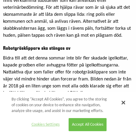
finns verksamma substanser som kan användas efter
veterinärbedömning. För att hjälpa rävar som är så sjuka att det
skonsammaste är att låta dem slippa lida: ring polis eller
kommunen och anmäl, så avlivas räven. Alternativet är att
skabbkvalsternas ägg, som läggs i rävens päls, fortsätter torka ut
huden, pälsen tappas och räven kan gå mot en plågsam död.
Robotgräsklippare ska stängas av
Bidra till att det denna sommar inte blir fler skadade igelkottar,
kapade grodben eller avhuggna fötter på igelkottsungarna.
Nattaktiva djur som faller offer för robotgräsklippare som inte
väjer vid mindre hinder utan forcerar fram. Bilden nedan är från
år 2018 på en liten unge som mot alla odds klarade sig efter att
ha fått hjälp av viltrehabilterare i Rättvik.
By clicking “Accept All Cookies”, you agree to the storing
of cookies on your device to enhance site navigation,
analyze site usage, and assist in our marketing efforts.
Cookies Settings
Accept All Cookies