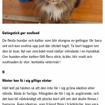
Getingstick ger svullnad
De flesta hundar och katter som blir stungna av getingar får bara
ont och kan svullna upp just där sticket tagit. Ta bort taggen om
den är kvar. Kyl ner området med isbitar inlindade i en handduk.
Om hunden eller katten fått flera stick, kräks, blir matt och
svullnaden är stor: kontakta veterinär!
H
Hästar kan få i sig giftiga växter
Håll koll på hästen så att den inte får i sig gröna ekollon eller
stånds. Båda är farliga. Mängden de får i sig är avgörande, och
det kan bli nödvändigt att plocka bort allt om det skulle finnas i
hagarna. Även idegran, som främst finns i trädgårdar, kan vara