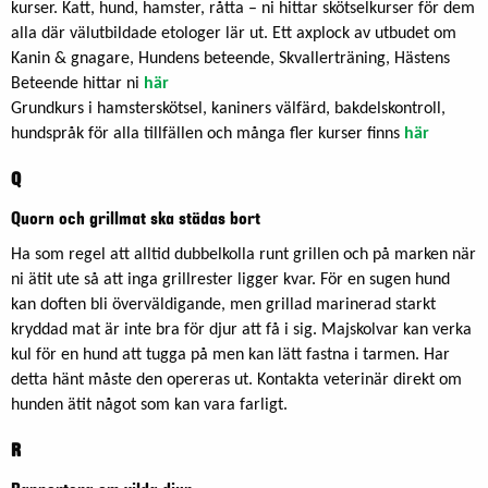
kurser. Katt, hund, hamster, råtta – ni hittar skötselkurser för dem
alla där välutbildade etologer lär ut. Ett axplock av utbudet om
Kanin & gnagare, Hundens beteende, Skvallerträning, Hästens
Beteende hittar ni
här
Grundkurs i hamsterskötsel, kaniners välfärd, bakdelskontroll,
hundspråk för alla tillfällen och många fler kurser finns
här
Q
Quorn och grillmat ska städas bort
Ha som regel att alltid dubbelkolla runt grillen och på marken när
ni ätit ute så att inga grillrester ligger kvar. För en sugen hund
kan doften bli överväldigande, men grillad marinerad starkt
kryddad mat är inte bra för djur att få i sig. Majskolvar kan verka
kul för en hund att tugga på men kan lätt fastna i tarmen. Har
detta hänt måste den opereras ut. Kontakta veterinär direkt om
hunden ätit något som kan vara farligt.
R