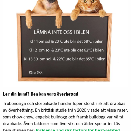
Ler din hund? Den kan vara överhettad
Trubbnosiga och storpälsade hundar löper störst risk att drabbas
av överhettning. En brittisk studie från 2020 visade att vissa raser,
som chow-chow, engelsk bulldogg och fransk bulldogg var värst
drabbade. Även faktorer som övervikt och ålder spelar in. Läs
hela studien här:
Incidence and risk factors for heat-related