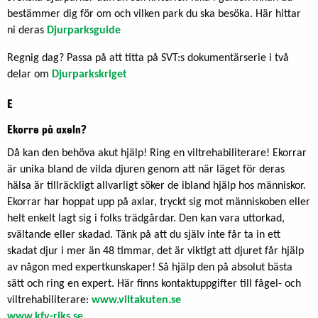
bestämmer dig för om och vilken park du ska besöka. Här hittar
ni deras
Djurparksguide
Regnig dag? Passa på att titta på SVT:s dokumentärserie i två
delar om
Djurparkskriget
E
Ekorre på axeln?
Då kan den behöva akut hjälp! Ring en viltrehabiliterare! Ekorrar
är unika bland de vilda djuren genom att när läget för deras
hälsa är tillräckligt allvarligt söker de ibland hjälp hos människor.
Ekorrar har hoppat upp på axlar, tryckt sig mot människoben eller
helt enkelt lagt sig i folks trädgårdar. Den kan vara uttorkad,
svältande eller skadad. Tänk på att du själv inte får ta in ett
skadat djur i mer än 48 timmar, det är viktigt att djuret får hjälp
av någon med expertkunskaper! Så hjälp den på absolut bästa
sätt och ring en expert. Här finns kontaktuppgifter till fågel- och
viltrehabiliterare:
www.viltakuten.se
www.kfv-riks.se