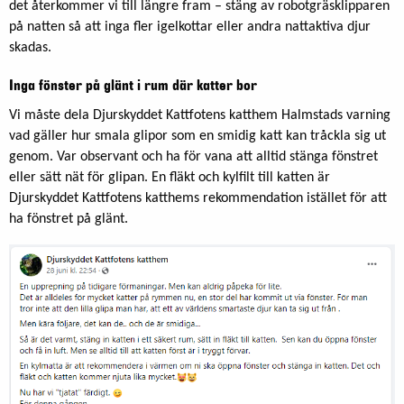
det återkommer vi till längre fram – stäng av robotgräsklipparen
på natten så att inga fler igelkottar eller andra nattaktiva djur
skadas.
Inga fönster på glänt i rum där katter bor
Vi måste dela Djurskyddet Kattfotens katthem Halmstads varning
vad gäller hur smala glipor som en smidig katt kan tråckla sig ut
genom. Var observant och ha för vana att alltid stänga fönstret
eller sätt nät för glipan. En fläkt och kylfilt till katten är
Djurskyddet Kattfotens katthems rekommendation istället för att
ha fönstret på glänt.