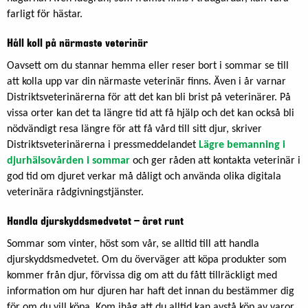
farligt för hästar.
Håll koll på närmaste veterinär
Oavsett om du stannar hemma eller reser bort i sommar se till
att kolla upp var din närmaste veterinär finns. Även i år varnar
Distriktsveterinärerna för att det kan bli brist på veterinärer. På
vissa orter kan det ta längre tid att få hjälp och det kan också bli
nödvändigt resa längre för att få vård till sitt djur, skriver
Distriktsveterinärerna i pressmeddelandet
Lägre bemanning i
djurhälsovården i sommar
och ger råden att kontakta veterinär i
god tid om djuret verkar må dåligt och använda olika digitala
veterinära rådgivningstjänster.
Handla djurskyddsmedvetet – året runt
Sommar som vinter, höst som vår, se alltid till att handla
djurskyddsmedvetet. Om du överväger att köpa produkter som
kommer från djur, förvissa dig om att du fått tillräckligt med
information om hur djuren har haft det innan du bestämmer dig
för om du vill köpa. Kom ihåg att du alltid kan avstå köp av varor