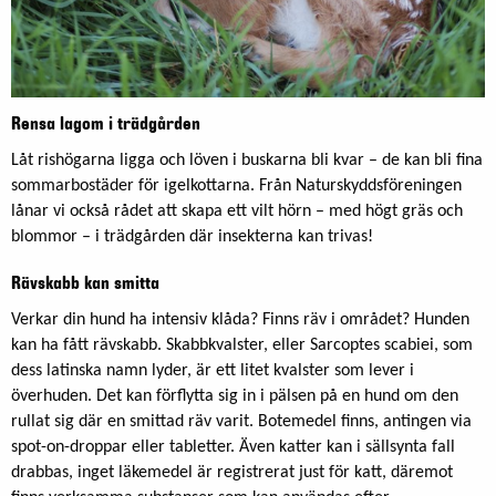
Rensa lagom i trädgården
Låt rishögarna ligga och löven i buskarna bli kvar – de kan bli fina
sommarbostäder för igelkottarna. Från Naturskyddsföreningen
lånar vi också rådet att skapa ett vilt hörn – med högt gräs och
blommor – i trädgården där insekterna kan trivas!
Rävskabb kan smitta
Verkar din hund ha intensiv klåda? Finns räv i området? Hunden
kan ha fått rävskabb. Skabbkvalster, eller Sarcoptes scabiei, som
dess latinska namn lyder, är ett litet kvalster som lever i
överhuden. Det kan förflytta sig in i pälsen på en hund om den
rullat sig där en smittad räv varit. Botemedel finns, antingen via
spot-on-droppar eller tabletter. Även katter kan i sällsynta fall
drabbas, inget läkemedel är registrerat just för katt, däremot