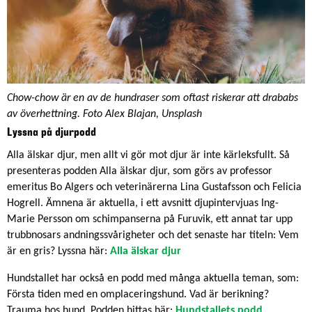
Chow-chow är en av de hundraser som oftast riskerar att drababs
av överhettning. Foto Alex Blajan, Unsplash
Lyssna på djurpodd
Alla älskar djur, men allt vi gör mot djur är inte kärleksfullt. Så
presenteras podden Alla älskar djur, som görs av professor
emeritus Bo Algers och veterinärerna Lina Gustafsson och Felicia
Hogrell. Ämnena är aktuella, i ett avsnitt djupintervjuas Ing-
Marie Persson om schimpanserna på Furuvik, ett annat tar upp
trubbnosars andningssvårigheter och det senaste har titeln: Vem
är en gris? Lyssna här:
Alla älskar djur
Hundstallet har också en podd med många aktuella teman, som:
Första tiden med en omplaceringshund. Vad är berikning?
Trauma hos hund. Podden hittas här:
Hundstallets podd