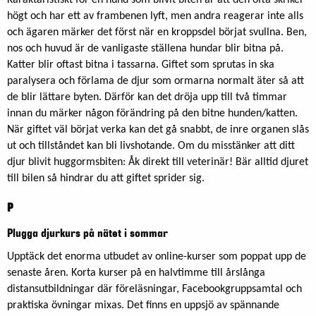
högt och har ett av frambenen lyft, men andra reagerar inte alls
och ägaren märker det först när en kroppsdel börjat svullna. Ben,
nos och huvud är de vanligaste ställena hundar blir bitna på.
Katter blir oftast bitna i tassarna. Giftet som sprutas in ska
paralysera och förlama de djur som ormarna normalt äter så att
de blir lättare byten. Därför kan det dröja upp till två timmar
innan du märker någon förändring på den bitne hunden/katten.
När giftet väl börjat verka kan det gå snabbt, de inre organen slås
ut och tillståndet kan bli livshotande. Om du misstänker att ditt
djur blivit huggormsbiten: Åk direkt till veterinär! Bär alltid djuret
till bilen så hindrar du att giftet sprider sig.
P
Plugga djurkurs på nätet i sommar
Upptäck det enorma utbudet av online-kurser som poppat upp de
senaste åren. Korta kurser på en halvtimme till årslånga
distansutbildningar där föreläsningar, Facebookgruppsamtal och
praktiska övningar mixas. Det finns en uppsjö av spännande