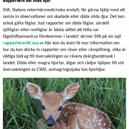
Rapportera om vilda djur
SVA, Statens veterinärmedicinska anstalt, får gärna hjälp med att
samla in observationer om skadade eller döda vilda djur. Det kan
också gälla fåglar. Just rapporter om döda fåglar, särskilt
sjöfåglar eller rovfåglar är bästa sättet att hitta var
fågelinfluensavirus förekommer i landet! skriver SVA på sin sajt
rapporteravilt.sva.se
Här kan du även få mer information om
hur du kan skicka in rapporter om rävar eller rävspillning, vilka är
viktiga bidrag till övervakningen av rävens dvärgbandmask i
landet. Döda eller magra hjortar, älgar och rådjur hjälper till vid
övervakningen av CWD, avmagringssjuka hos hjortdjur.