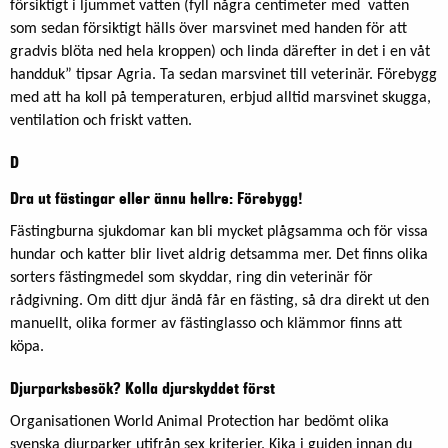
försiktigt i ljummet vatten (fyll några centimeter med vatten
som sedan försiktigt hälls över marsvinet med handen för att
gradvis blöta ned hela kroppen) och linda därefter in det i en våt
handduk” tipsar Agria. Ta sedan marsvinet till veterinär. Förebygg
med att ha koll på temperaturen, erbjud alltid marsvinet skugga,
ventilation och friskt vatten.
D
Dra ut fästingar eller ännu hellre: Förebygg!
Fästingburna sjukdomar kan bli mycket plågsamma och för vissa
hundar och katter blir livet aldrig detsamma mer. Det finns olika
sorters fästingmedel som skyddar, ring din veterinär för
rådgivning. Om ditt djur ändå får en fästing, så dra direkt ut den
manuellt, olika former av fästinglasso och klämmor finns att
köpa.
Djurparksbesök? Kolla djurskyddet först
Organisationen World Animal Protection har bedömt olika
svenska djurparker utifrån sex kriterier. Kika i guiden innan du