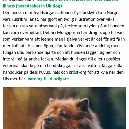
illness (heatstroke) in UK dogs
Den norska djurskyddsorganisationen Dyrebeskyttelsen Norge,
vars rubrik vi lånat, har gjort en tydlig illustration över vilka
tecken du ska vara observant på, tecken som tyder på att hunden
kan vara överhettad. Det är: Mungiporna har dragits upp till vad
som verkar vara ett leende men i själva verket är det för att få in
mer kall luft. Kisande ögon, flämtande hässjande andning med
tungan ute, bankande hjärta och att hunden lägger sig ner och
inte vill gå är andra tecken. Medan du ringer till eller uppsöker
veterinär ska du ge din hund skugga, servera vatten, lägga kalla
handdukar på dess huvud, hals och bröstkorg för att kyla ner den.
Läs mer här:
Varning till djurägare