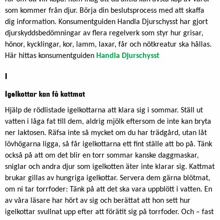
som kommer från djur. Börja din beslutsprocess med att skaffa
dig information. Konsumentguiden Handla Djurschysst har gjort
djurskyddsbedömningar av flera regelverk som styr hur grisar,
hönor, kycklingar, kor, lamm, laxar, får och nötkreatur ska hållas.
Här hittas konsumentguiden
Handla Djurschysst
I
Igelkottar kan få kattmat
Hjälp de rödlistade igelkottarna att klara sig i sommar. Ställ ut
vatten i låga fat till dem, aldrig mjölk eftersom de inte kan bryta
ner laktosen. Räfsa inte så mycket om du har trädgård, utan låt
lövhögarna ligga, så får igelkottarna ett fint ställe att bo på. Tänk
också på att om det blir en torr sommar kanske daggmaskar,
sniglar och andra djur som igelkotten äter inte klarar sig. Kattmat
brukar gillas av hungriga igelkottar. Servera dem gärna blötmat,
om ni tar torrfoder: Tänk på att det ska vara uppblött i vatten. En
av våra läsare har hört av sig och berättat att hon sett hur
igelkottar svullnat upp efter att förätit sig på torrfoder. Och – fast