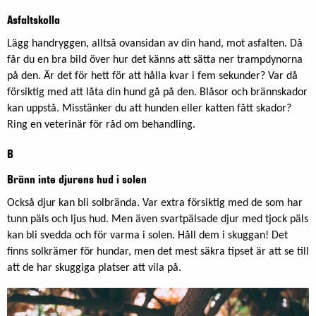
Asfaltskolla
Lägg handryggen, alltså ovansidan av din hand, mot asfalten. Då
får du en bra bild över hur det känns att sätta ner trampdynorna
på den. Är det för hett för att hålla kvar i fem sekunder? Var då
försiktig med att låta din hund gå på den. Blåsor och brännskador
kan uppstå. Misstänker du att hunden eller katten fått skador?
Ring en veterinär för råd om behandling.
B
Bränn inte djurens hud i solen
Också djur kan bli solbrända. Var extra försiktig med de som har
tunn päls och ljus hud. Men även svartpälsade djur med tjock päls
kan bli svedda och för varma i solen. Håll dem i skuggan! Det
finns solkrämer för hundar, men det mest säkra tipset är att se till
att de har skuggiga platser att vila på.