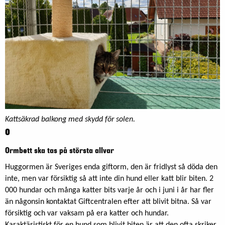
Kattsäkrad balkong med skydd för solen.
O
Ormbett ska tas på största allvar
Huggormen är Sveriges enda giftorm, den är fridlyst så döda den
inte, men var försiktig så att inte din hund eller katt blir biten. 2
000 hundar och många katter bits varje år och i juni i år har fler
än någonsin kontaktat Giftcentralen efter att blivit bitna. Så var
försiktig och var vaksam på era katter och hundar.
Karaktäristiskt för en hund som blivit biten är att den ofta skriker