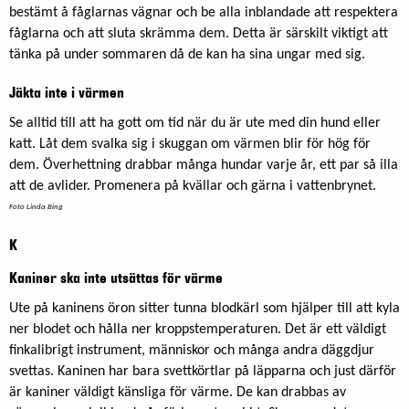
bestämt å fåglarnas vägnar och be alla inblandade att respektera
fåglarna och att sluta skrämma dem. Detta är särskilt viktigt att
tänka på under sommaren då de kan ha sina ungar med sig.
Jäkta inte i värmen
Se alltid till att ha gott om tid när du är ute med din hund eller
katt. Låt dem svalka sig i skuggan om värmen blir för hög för
dem. Överhettning drabbar många hundar varje år, ett par så illa
att de avlider. Promenera på kvällar och gärna i vattenbrynet.
Foto Linda Bing
K
Kaniner ska inte utsättas för värme
Ute på kaninens öron sitter tunna blodkärl som hjälper till att kyla
ner blodet och hålla ner kroppstemperaturen. Det är ett väldigt
finkalibrigt instrument, människor och många andra däggdjur
svettas. Kaninen har bara svettkörtlar på läpparna och just därför
är kaniner väldigt känsliga för värme. De kan drabbas av