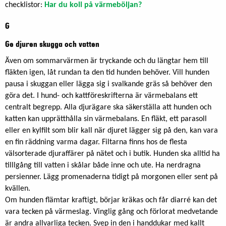
checklistor:
Har du koll på värmeböljan?
G
Ge djuren skugga och vatten
Även om sommarvärmen är tryckande och du längtar hem till
fläkten igen, låt rundan ta den tid hunden behöver. Vill hunden
pausa i skuggan eller lägga sig i svalkande gräs så behöver den
göra det. I hund- och kattföreskrifterna är värmebalans ett
centralt begrepp. Alla djurägare ska säkerställa att hunden och
katten kan upprätthålla sin värmebalans. En fläkt, ett parasoll
eller en kylfilt som blir kall när djuret lägger sig på den, kan vara
en fin räddning varma dagar. Filtarna finns hos de flesta
välsorterade djuraffärer på nätet och i butik. Hunden ska alltid ha
tilllgång till vatten i skålar både inne och ute. Ha nerdragna
persienner. Lägg promenaderna tidigt på morgonen eller sent på
kvällen.
Om hunden flämtar kraftigt, börjar kräkas och får diarré kan det
vara tecken på värmeslag. Vinglig gång och förlorat medvetande
är andra allvarliga tecken. Svep in den i handdukar med kallt