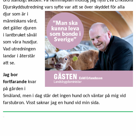
ord ständigt aktuell. På hemmaplan mottog jag nyss Eva Erikssons
Djurskyddsutredning vars syfte var att se över skyddet för alla
djur
som är i
människans vård,
det gäller djuren
i lantbruket såväl
som våra husdjur.
Vad utredningen
landar i återstår
att se.
Jag bor
fortfarande
kvar
på gården i
Småland, men i dag står det ingen hund och väntar på mig vid
farstubron. Visst saknar jag en hund vid min sida.