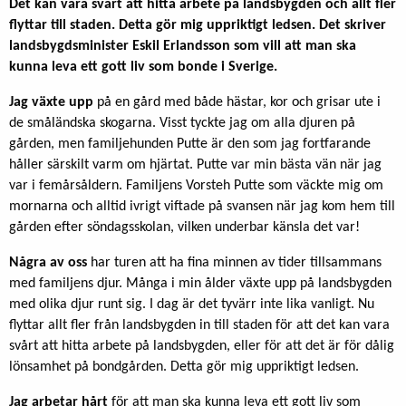
Det kan vara svårt att hitta arbete på landsbygden och allt fler
flyttar till staden. Detta gör mig uppriktigt ledsen. Det skriver
landsbygdsminister Eskil Erlandsson som vill att man ska
kunna leva ett gott liv som bonde i Sverige.
Jag växte upp
på en gård med både hästar, kor och grisar ute i
de småländska skogarna. Visst tyckte jag om alla djuren på
gården, men familjehunden Putte är den som jag fortfarande
håller särskilt varm om hjärtat. Putte var min bästa vän när jag
var i femårsåldern. Familjens Vorsteh Putte som väckte mig om
mornarna och alltid ivrigt viftade på svansen när jag kom hem till
gården efter söndagsskolan, vilken underbar känsla det var!
Några av oss
har turen att ha fina minnen av tider tillsammans
med familjens djur. Många i min ålder växte upp på landsbygden
med olika djur runt sig. I dag är det tyvärr inte lika vanligt. Nu
flyttar allt fler från landsbygden in till staden för att det kan vara
svårt att hitta arbete på landsbygden, eller för att det är för dålig
lönsamhet på bondgården. Detta gör mig uppriktigt ledsen.
Jag arbetar hårt
för att man ska kunna leva ett gott liv som