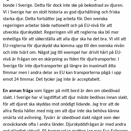
bonde i Sverige. Detta får dock inte ske på bekostnad av djuren.
Vi i Sverige har en stolt historia av god djurhållning och friska
starka djur. Detta fortsätter jag arbeta för. Den svenska
regeringen arbetar både nationellt och på EU-nivå för att
utveckla djurskyddet. Regeringen vill att reglerna ska bli mer
enhetliga för att säkerställa att alla djur ska ha det bra. Vi vill att
EU-reglerna för djurskydd ska komma upp till den svenska nivån
och inte tvärt om. Något jag till exempel har drivit hårt på EU-
nivå är frågan om en skärpning av tiden för djurtransporter. I
Sverige får inte djurtransporter gå längre än maximalt åtta
timmar men i andra delar av EU kan transporterna pågå i upp
emot 24 timmar. Det tycker jag inte är acceptabelt.
En annan fråga
som ligger på mitt bord är den om obedövad
slakt. I Sverige har vi lagstiftat att djur måste bedövas innan slakt,
för att djuret ska skyddas mot onödigt lidande. Jag tror att de
allra flesta håller med mig om att djur inte ska behöva känna
smärta vid avlivning. Tyvärr är obedövad slakt något som sker
oroväckande ofta i andra länder. Djurskyddsfrågan är med andra