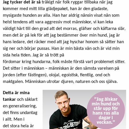
Jag tycker det är så
tråkigt när folk ryggar tillbaka när jag
kommer med mitt lilla glädjepaket, han är den gladaste,
mysigaste hunden av alla. Han har aldrig nånsin visat nån som
helst tendens att vara aggressiv mot människor, vi kan leka
väldigt hårt till den grad att det morras, gläfser och käftarna slår,
men det är på lek för att jag bestämmer över min hund, jag är
hans ledare, det räcker med att jag hyschar honom så sätter han
sig ner och börjar pussas. Han är min bästa vän och är vid min
sida hela tiden. Jag är så trött på
fördomar kring hundarna, folk måste förstå vart problemet sitter.
Det sitter i människan – människan är den sämsta varelsen på
jorden (efter fästingen), olojal, egoistisk, fientlig, ond och
maktgalen. Människan utrotar djuren, naturen och oss själva.
Detta är mina
tankar
och såklart
en generalisering,
det finns undantag
i allt. Men i
det stora hela är