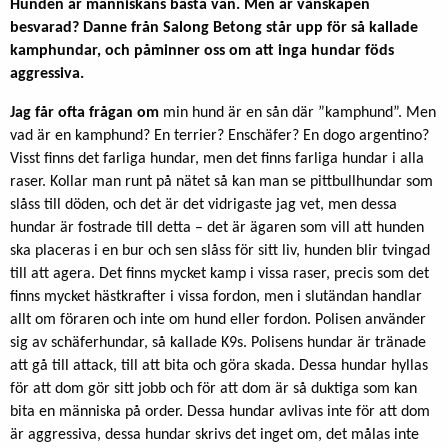
Hunden är människans bästa vän. Men är vänskapen
besvarad? Danne från Salong Betong står upp för så kallade
kamphundar, och påminner oss om att inga hundar föds
aggressiva.
Jag får ofta frågan om
min hund är en sån där ”kamphund”. Men
vad är en kamphund? En terrier? Enschäfer? En dogo argentino?
Visst finns det farliga hundar, men det finns farliga hundar i alla
raser. Kollar man runt på nätet så kan man se pittbullhundar som
slåss till döden, och det är det vidrigaste jag vet, men dessa
hundar är fostrade till detta – det är ägaren som vill att hunden
ska placeras i en bur och sen slåss för sitt liv, hunden blir tvingad
till att agera. Det finns mycket kamp i vissa raser, precis som det
finns mycket hästkrafter i vissa fordon, men i slutändan handlar
allt om föraren och inte om hund eller fordon. Polisen använder
sig av schäferhundar, så kallade K9s. Polisens hundar är tränade
att gå till attack, till att bita och göra skada. Dessa hundar hyllas
för att dom gör sitt jobb och för att dom är så duktiga som kan
bita en människa på order. Dessa hundar avlivas inte för att dom
är aggressiva, dessa hundar skrivs det inget om, det målas inte