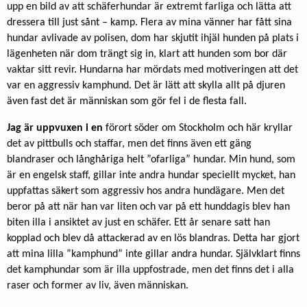
upp en bild av att schäferhundar är extremt farliga och lätta att
dressera till just sånt – kamp. Flera av mina vänner har fått sina
hundar avlivade av polisen, dom har skjutit ihjäl hunden på plats i
lägenheten när dom trängt sig in, klart att hunden som bor där
vaktar sitt revir. Hundarna har mördats med motiveringen att det
var en aggressiv kamphund. Det är lätt att skylla allt på djuren
även fast det är människan som gör fel i de flesta fall.
Jag är uppvuxen i en
förort söder om Stockholm och här kryllar
det av pittbulls och staffar, men det finns även ett gäng
blandraser och långhåriga helt ”ofarliga” hundar. Min hund, som
är en engelsk staff, gillar inte andra hundar speciellt mycket, han
uppfattas säkert som aggressiv hos andra hundägare. Men det
beror på att när han var liten och var på ett hunddagis blev han
biten illa i ansiktet av just en schäfer. Ett år senare satt han
kopplad och blev då attackerad av en lös blandras. Detta har gjort
att mina lilla ”kamphund” inte gillar andra hundar. Självklart finns
det kamphundar som är illa uppfostrade, men det finns det i alla
raser och former av liv, även människan.