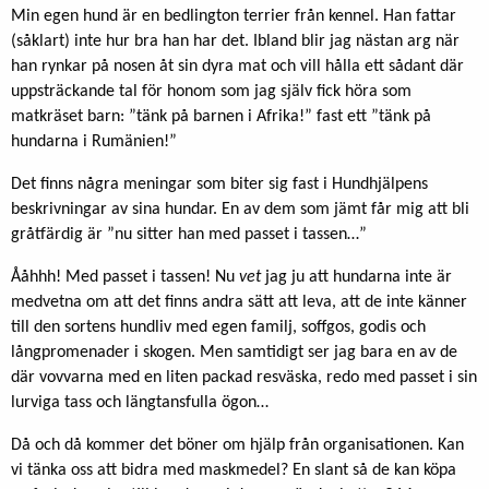
Min egen hund är en bedlington terrier från kennel. Han fattar
(såklart) inte hur bra han har det. Ibland blir jag nästan arg när
han rynkar på nosen åt sin dyra mat och vill hålla ett sådant där
uppsträckande tal för honom som jag själv fick höra som
matkräset barn: ”tänk på barnen i Afrika!” fast ett ”tänk på
hundarna i Rumänien!”
Det finns några meningar som biter sig fast i Hundhjälpens
beskrivningar av sina hundar. En av dem som jämt får mig att bli
gråtfärdig är ”nu sitter han med passet i tassen…”
Ååhhh! Med passet i tassen! Nu
vet
jag ju att hundarna inte är
medvetna om att det finns andra sätt att leva, att de inte känner
till den sortens hundliv med egen familj, soffgos, godis och
långpromenader i skogen. Men samtidigt ser jag bara en av de
där vovvarna med en liten packad resväska, redo med passet i sin
lurviga tass och längtansfulla ögon…
Då och då kommer det böner om hjälp från organisationen. Kan
vi tänka oss att bidra med maskmedel? En slant så de kan köpa