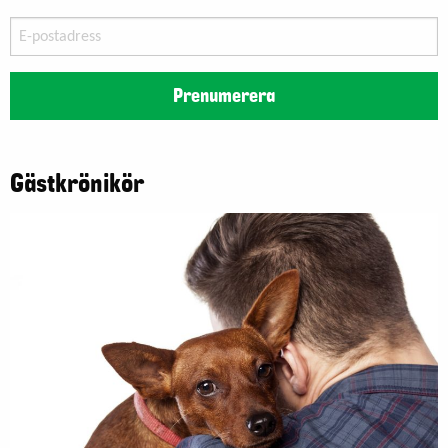
E-
postadress
Prenumerera
Gästkrönikör