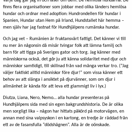
Varje dag går jag in och läser om dem. De hemlösa hundarna. De
finns flera organisationer som jobbar med olika länders hemlösa
hundar och ordnar med adoption: Hundrondellen för hundar i
Spanien, Hundar utan Hem på Irland, Hundstallet här hemma –
men själv har jag fastnat för Hundhjälpens rumänska hundar.
Och jag vet – Rumänien är fruktansvärt fattigt. Det känner vi till
nu mer än någonsin då misär tvingar folk att lämna familj och
barn för att tigga på Sveriges gator och torg. Jag känner med
människorna också, det
går
ju att känna solidaritet med djur
och
människor samtidigt, till skillnad från vad många verkar tro. (”Jag
väljer faktiskt alltid människor före djur!” som vissa känner ett
behov av att slänga i ansiktet på djurvänner, som om djur i
allmänhet är kända för att leva ett glammigt liv i lyx.)
Diutza, Liana, Nero, Nemo… alla hundar presenteras på
Hundhjälpens sida med sin egen bakgrundshistoria. De är olika
men sorgligt lika – någon har hittats påkörd på motorvägen, en
annan med sina valpsyskon i en kartong, en tredje är räddad från
ett av de fasansfulla ”dödshägnen”. Alla är de oönskade.