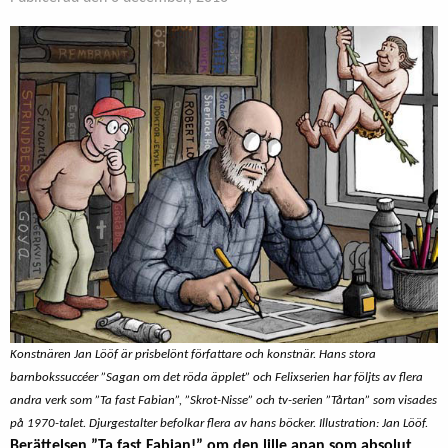
Konstnären Jan Lööf är prisbelönt författare och konstnär. Hans stora
barnbokssuccéer ”Sagan om det röda äpplet” och Felixserien har följts av flera
andra verk som ”Ta fast Fabian”, ”Skrot-Nisse” och tv-serien ”Tårtan” som visades
på 1970-talet. Djurgestalter befolkar flera av hans böcker. Illustration: Jan Lööf.
Berättelsen ”Ta fast Fabian!” om den lille apan som absolut