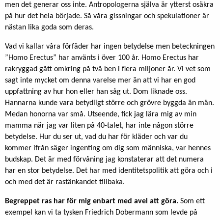
men det generar oss inte. Antropologerna själva är ytterst osäkra
på hur det hela började. Så våra gissningar och spekulationer är
nästan lika goda som deras.
Vad vi kallar våra förfäder har ingen betydelse men beteckningen
”Homo Erectus” har använts i över 100 år. Homo Er­ectus har
rakryggad gått omkring på två ben i flera miljoner år. Vi vet som
sagt inte mycket om denna varelse mer än att vi har en god
uppfattning av hur hon eller han såg ut. Dom lik­nade oss.
Hannarna kunde vara betydligt större och grövre byggda än män.
Medan honorna var små. Utseende, fick jag lära mig av min
mamma när jag var liten på 40-talet, har inte någon större
betydelse. Hur du ser ut, vad du har för kläder och var du
kommer ifrån säger ingenting om dig som människa, var hennes
budskap. Det är med förvåning jag konstaterar att det numera
har en stor betydelse. Det har med identitetspolitik att göra och i
och med det är rastänkandet tillbaka.
Begreppet ras har för mig enbart med avel att göra.
Som ett
exempel kan vi ta tysken Friedrich Dobermann som levde på