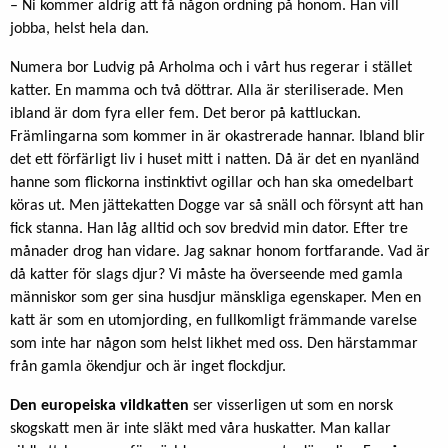
– Ni kommer aldrig att få någon ordning på honom. Han vill
jobba, helst hela dan.
Numera bor Ludvig på Arholma och i vårt hus regerar i stället
katter. En mamma och två döttrar. Alla är steriliserade. Men
ibland är dom fyra eller fem. Det beror på kattluckan.
Främlingarna som kommer in är okastrerade hannar. Ibland blir
det ett förfärligt liv i huset mitt i natten. Då är det en nyanländ
hanne som flickorna instinktivt ogillar och han ska omedelbart
köras ut. Men jättekatten Dogge var så snäll och försynt att han
fick stanna. Han låg alltid och sov bredvid min dator. Efter tre
månader drog han vidare. Jag saknar honom fortfarande. Vad är
då katter för slags djur? Vi måste ha överseende med gamla
människor som ger sina husdjur mänskliga egenskaper. Men en
katt är som en utomjording, en fullkomligt främmande varelse
som inte har någon som helst likhet med oss. Den härstammar
från gamla ökendjur och är inget flockdjur.
Den europeiska vildkatten
ser visserligen ut som en norsk
skogskatt men är inte släkt med våra huskatter. Man kallar