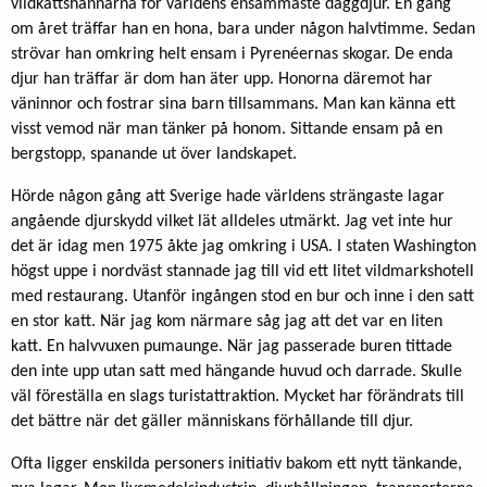
vildkattshannarna för världens ensammaste däggdjur. En gång
om året träffar han en hona, bara under någon halvtimme. Sedan
strövar han omkring helt ensam i Pyrenéernas skogar. De enda
djur han träffar är dom han äter upp. Honorna däremot har
väninnor och fost­rar sina barn tillsammans. Man kan känna ett
visst vemod när man tänker på honom. Sittande ensam på en
bergstopp, spanande ut över landskapet.
Hörde någon gång att Sverige hade världens strängaste lagar
angående djurskydd vilket lät alldeles utmärkt. Jag vet inte hur
det är idag men 1975 åkte jag omkring i USA. I staten Washington
högst uppe i nordväst stannade jag till vid ett litet vildmarkshotell
med restaurang. Utanför ingången stod en bur och inne i den satt
en stor katt. När jag kom närmare såg jag att det var en liten
katt. En halvvuxen pumaunge. När jag passerade buren tittade
den inte upp utan satt med hängande huvud och darrade. Skulle
väl föreställa en slags turistattrak­tion. Mycket har förändrats till
det bättre när det gäller människans förhållande till djur.
Ofta ligger enskilda personers initiativ bakom ett nytt tänkande,