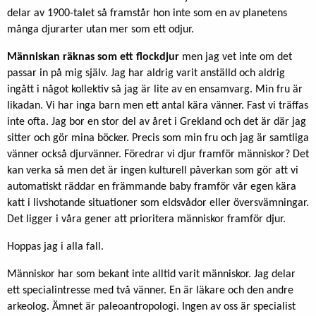
delar av 1900-talet så framstår hon inte som en av planetens
många djurarter utan mer som ett odjur.
Människan räknas som ett flockdjur
men jag vet inte om det
passar in på mig själv. Jag har aldrig varit anställd och aldrig
ingått i något kollektiv så jag är lite av en ensamvarg. Min fru är
likadan. Vi har inga barn men ett antal kära vänner. Fast vi träffas
inte ofta. Jag bor en stor del av året i Grekland och det är där jag
sitter och gör mina böcker. Precis som min fru och jag är samtliga
vänner också djurvänner. Föredrar vi djur framför människor? Det
kan verka så men det är ingen kulturell påverkan som gör att vi
automatiskt räddar en främ­mande baby framför vår egen kära
katt i livshotande situationer som eldsvådor eller översvämningar.
Det ligger i våra gener att prioritera människor framför djur.
Hoppas jag i alla fall.
Människor har som bekant inte alltid varit människor. Jag delar
ett specialin­tresse med två vänner. En är läkare och den andre
arkeolog. Ämnet är pa­leoantropologi. Ingen av oss är specialist