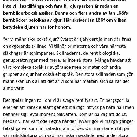
inte vill tas tillfånga och fara till djurparken är redan en
barnbilderboksklassiker. Denna och flera andra av Jan Lööfs
barnböcker befolkas av djur. Här skriver Jan Lööf om vilken
betydelse djuren har för honom.
”Är vi människor också djur? Svaret är självklart ja men där finns
en avgörande skillnad. Vi tillhör primaterna och våra närmsta
släktingar är schimpanser. Skillnaderna, de rent biologiska,
genupp­sättningar med mera, är inte så stora. Många hävdar att
vårt komplexa språk är avgörande men primater och andra
grupper av djur har också ett språk. Den stora skillnaden som gör
människan unik är att det är vi som har makten. Och så har det
alltid varit.
Det spelar ingen roll om vi är svaga rent fysiskt. En bergsgorilla
eller en afrikansk elefant ger ett mäktigt in­tryck på nära håll men
befinner sig i evolutionens bakvatten. Dom är på väg att dö ut.
Medan vi har vårt öde i egna händer. Tyvärr gör vi många gånger
felaktiga val som får katastrofala följder. Om man tar en titt på
vår nutidshistoria och vad människan sysslade med under stora