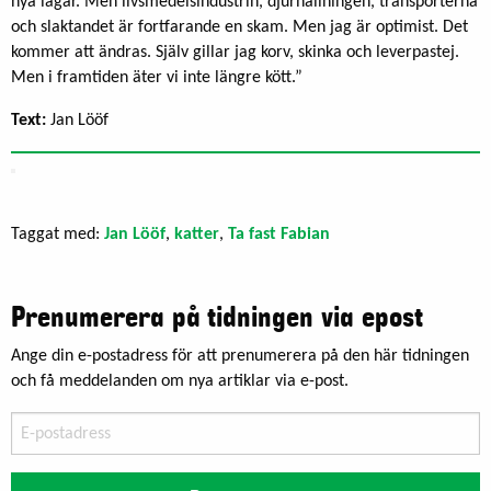
nya lagar. Men livsmedelsindu­strin, djurhållningen, transporterna
och slaktandet är fortfarande en skam. Men jag är optimist. Det
kommer att ändras. Själv gillar jag korv, skinka och leverpastej.
Men i framtiden äter vi inte längre kött.”
Text:
Jan Lööf
Taggat med:
Jan Lööf
,
katter
,
Ta fast Fabian
Prenumerera på tidningen via epost
Ange din e-postadress för att prenumerera på den här tidningen
och få meddelanden om nya artiklar via e-post.
E-
postadress