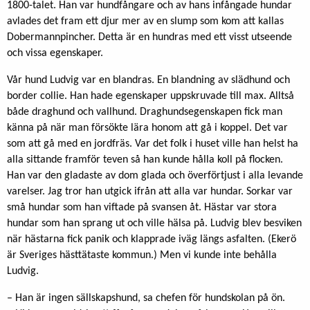
1800-talet. Han var hundfångare och av hans infångade hundar
avlades det fram ett djur mer av en slump som kom att kallas
Dobermannpincher. Detta är en hundras med ett visst utseende
och vissa egenskaper.
Vår hund Ludvig var en blandras. En blandning av slädhund och
border collie. Han hade egen­skaper uppskruvade till max. Alltså
både draghund och vallhund. Draghundsegenskapen fick man
känna på när man försökte lära honom att gå i koppel. Det var
som att gå med en jordfräs. Var det folk i huset ville han helst ha
alla sittande framför teven så han kunde hålla koll på flocken.
Han var den gladaste av dom glada och överförtjust i alla levande
varelser. Jag tror han utgick ifrån att alla var hundar. Sorkar var
små hundar som han viftade på svansen åt. Hästar var stora
hundar som han sprang ut och ville hälsa på. Ludvig blev besviken
när hästarna fick panik och klapprade iväg längs asfalten. (Ekerö
är Sveriges hästtätaste kommun.) Men vi kunde inte behålla
Ludvig.
– Han är ingen sällskapshund, sa chefen för hundskolan på ön.