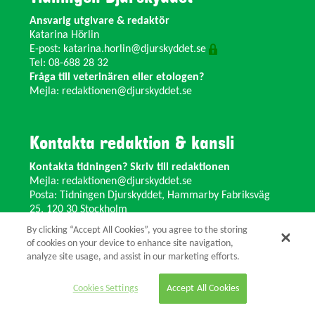
Ansvarig utgivare & redaktör
Katarina Hörlin
E-post:
katarina.horlin@djurskyddet.se
Tel: 08-688 28 32
Fråga till veterinären eller etologen?
Mejla:
redaktionen@djurskyddet.se
Kontakta redaktion & kansli
Kontakta tidningen? Skriv till redaktionen
Mejla:
redaktionen@djurskyddet.se
Posta: Tidningen Djurskyddet, Hammarby Fabriksväg
25, 120 30 Stockholm
Ändra adress? Kontakta kansliet
By clicking “Accept All Cookies”, you agree to the storing
Växel: 08-673 35 11 E-post:
info@djurskyddet.se
of cookies on your device to enhance site navigation,
analyze site usage, and assist in our marketing efforts.
© 2026 Tidningen Djurskyddet.
Cookies Settings
Accept All Cookies