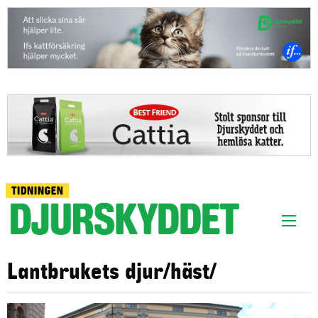
Lantbrukets djur/häst/