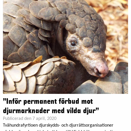
”Inför permanent förbud mot
djurmarknader med vilda djur”
Publicerad den 7 april, 2020
Tvåhundrafyrtioen djurskydds- och djurrättsorganisationer