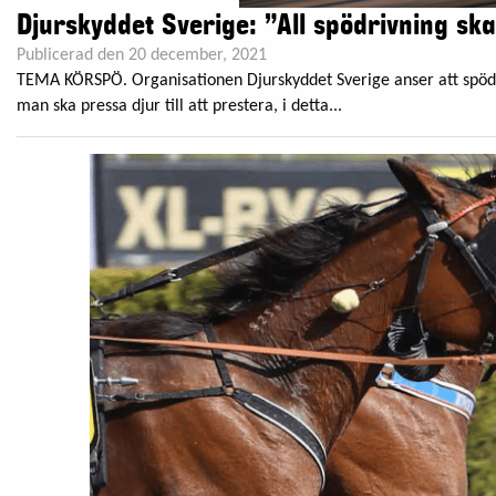
Djurskyddet Sverige: ”All spödrivning sk
Publicerad den 20 december, 2021
TEMA KÖRSPÖ. Organisationen Djurskyddet Sverige anser att spödriv
man ska pressa djur till att prestera, i detta...