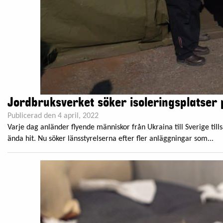
Jordbruksverket söker isoleringsplatser p
Publicerad den 4 april, 2022
Varje dag anländer flyende människor från Ukraina till Sverige ti
ända hit. Nu söker länsstyrelserna efter fler anläggningar som...