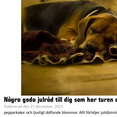
Några goda julråd till dig som har turen 
Publicerad den 21 december, 2021
pepparkakor och ljuvligt doftande blommor. Allt förhöjer julstäm