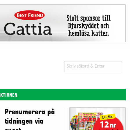
Search
for:
AKTIONEN
Prenumerera på
tidningen via