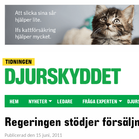
HEM
NYHETER
LEDARE
FRÅGA EXPERTEN
DJUR
Regeringen stödjer försälj
Publicerad den 15 juni, 2011