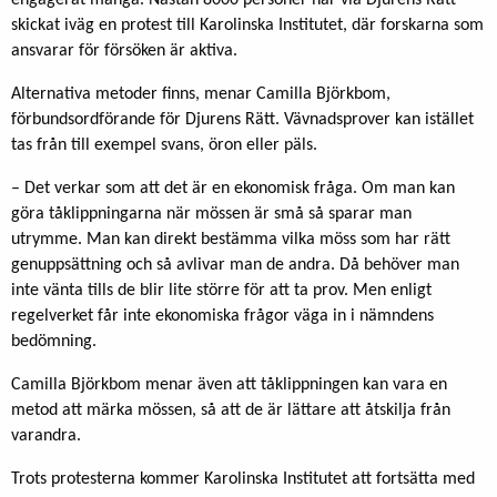
engagerat många. Nästan 8000 personer har via Djurens Rätt
skickat iväg en protest till Karolinska Institutet, där forskarna som
ansvarar för försöken är aktiva.
Alternativa metoder finns, menar Camilla Björkbom,
förbundsordförande för Djurens Rätt. Vävnadsprover kan istället
tas från till exempel svans, öron eller päls.
– Det verkar som att det är en ekonomisk fråga. Om man kan
göra tåklippningarna när mössen är små så sparar man
utrymme. Man kan direkt bestämma vilka möss som har rätt
genuppsättning och så avlivar man de andra. Då behöver man
inte vänta tills de blir lite större för att ta prov. Men enligt
regelverket får inte ekonomiska frågor väga in i nämndens
bedömning.
Camilla Björkbom menar även att tåklippningen kan vara en
metod att märka mössen, så att de är lättare att åtskilja från
varandra.
Trots protesterna kommer Karolinska Institutet att fortsätta med