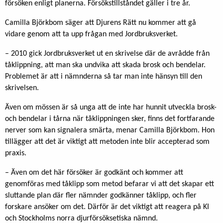
försöken enligt planerna. Försökstillståndet gäller i tre år.
Camilla Björkbom säger att Djurens Rätt nu kommer att gå
vidare genom att ta upp frågan med Jordbruksverket.
– 2010 gick Jordbruksverket ut en skrivelse där de avrådde från
tåklippning, att man ska undvika att skada brosk och bendelar.
Problemet är att i nämnderna så tar man inte hänsyn till den
skrivelsen.
Även om mössen är så unga att de inte har hunnit utveckla brosk-
och bendelar i tårna när tåklippningen sker, finns det fortfarande
nerver som kan signalera smärta, menar Camilla Björkbom. Hon
tillägger att det är viktigt att metoden inte blir accepterad som
praxis.
– Även om det här försöker är godkänt och kommer att
genomföras med tåklipp som metod befarar vi att det skapar ett
sluttande plan där fler nämnder godkänner tåklipp, och fler
forskare ansöker om det. Därför är det viktigt att reagera på KI
och Stockholms norra djurförsöksetiska nämnd.