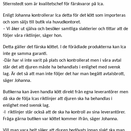
Stiernstedt som är kvalitetschef för färskvaror på Ica.
Enligt Johanna kontrollerar Ica detta för det kött som importeras
och som säljs till butik via huvudkontoret.
– Vi åker ut själva och besöker samtliga slakterier och tittar att de
följer våra riktlinjer, säger hon.
Detta gäller det färska köttet. I de förädlade produkterna kan Ica
inte ge samma garanti.
-Där har vi inte varit på plats och kontrollerat men i våra avtal
står det att djuren måste ha behandlats i enlighet med svensk
lag. Är det så att man inte följer det har man begått avtalsbrott,
säger Johanna.
Butikerna kan även handla kött direkt från egna leverantörer men
då ska de följa Icas riktlinjer att djuren ska ha behandlas i
enlighet med svensk lag.
-I riktlinjer står också att de ska ha kontroll av sina leverantörer.
Fråga gärna butiken var köttet kommer ifrån, säger Johanna.
Vill man vara helt säker att djuren bedövats innan slakt ska man,