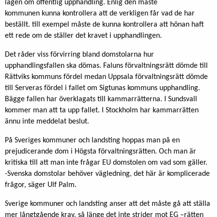
lagen om offentlig upphandling. Enlig den måste
kommunen kunna kontrollera att de verkligen får vad de har
beställt. till exempel måste de kunna kontrollera att hönan haft
ett rede om de ställer det kravet i upphandlingen.
Det råder viss förvirring bland domstolarna hur
upphandlingsfallen ska dömas. Faluns förvaltningsrätt dömde till
Rättviks kommuns fördel medan Uppsala förvaltningsrätt dömde
till Serveras fördel i fallet om Sigtunas kommuns upphandling.
Bägge fallen har överklagats till kammarrätterna. I Sundsvall
kommer man att ta upp fallet. I Stockholm har kammarrätten
ännu inte meddelat beslut.
På Sveriges kommuner och landsting hoppas man på en
prejudicerande dom i Högsta förvaltningsrätten. Och man är
kritiska till att man inte frågar EU domstolen om vad som gäller.
-Svenska domstolar behöver vägledning, det här är komplicerade
frågor, säger Ulf Palm.
Sverige kommuner och landsting anser att det måste gå att ställa
mer långtgående krav, så länge det inte strider mot EG –rätten