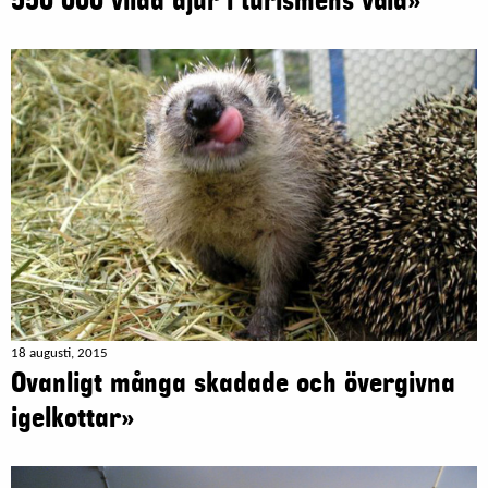
550 000 vilda djur i turismens våld»
18 augusti, 2015
Ovanligt många skadade och övergivna
igelkottar»