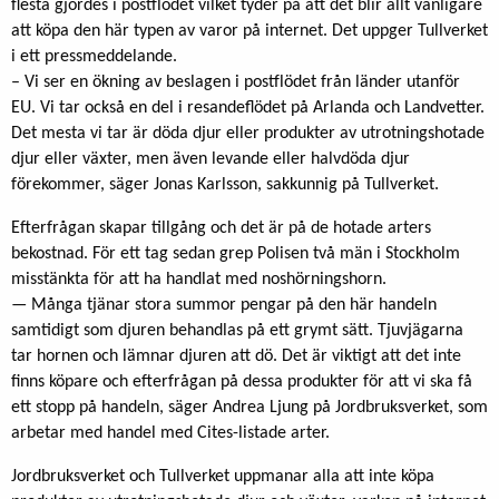
flesta gjordes i postflödet vilket tyder på att det blir allt vanligare
att köpa den här typen av varor på internet. Det uppger Tullverket
i ett pressmeddelande.
– Vi ser en ökning av beslagen i postflödet från länder utanför
EU. Vi tar också en del i resandeflödet på Arlanda och Landvetter.
Det mesta vi tar är döda djur eller produkter av utrotningshotade
djur eller växter, men även levande eller halvdöda djur
förekommer, säger Jonas Karlsson, sakkunnig på Tullverket.
Efterfrågan skapar tillgång och det är på de hotade arters
bekostnad. För ett tag sedan grep Polisen två män i Stockholm
misstänkta för att ha handlat med noshörningshorn.
— Många tjänar stora summor pengar på den här handeln
samtidigt som djuren behandlas på ett grymt sätt. Tjuvjägarna
tar hornen och lämnar djuren att dö. Det är viktigt att det inte
finns köpare och efterfrågan på dessa produkter för att vi ska få
ett stopp på handeln, säger Andrea Ljung på Jordbruksverket, som
arbetar med handel med Cites-listade arter.
Jordbruksverket och Tullverket uppmanar alla att inte köpa