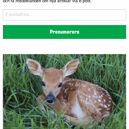
och få meddelanden om nya artiklar via e-post.
E-
postadress
Prenumerera