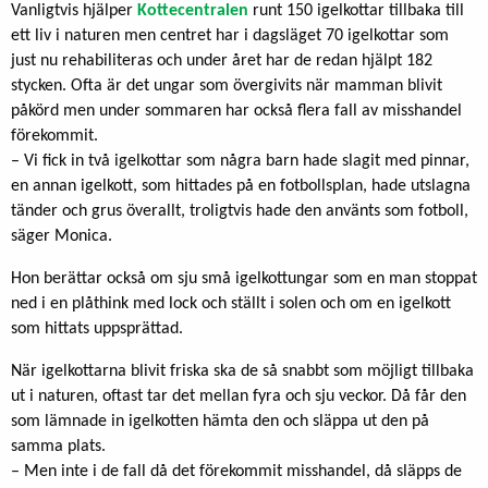
Vanligtvis hjälper
Kottecentralen
runt 150 igelkottar tillbaka till
ett liv i naturen men centret har i dagsläget 70 igelkottar som
just nu rehabiliteras och under året har de redan hjälpt 182
stycken. Ofta är det ungar som övergivits när mamman blivit
påkörd men under sommaren har också flera fall av misshandel
förekommit.
– Vi fick in två igelkottar som några barn hade slagit med pinnar,
en annan igelkott, som hittades på en fotbollsplan, hade utslagna
tänder och grus överallt, troligtvis hade den använts som fotboll,
säger Monica.
Hon berättar också om sju små igelkottungar som en man stoppat
ned i en plåthink med lock och ställt i solen och om en igelkott
som hittats uppsprättad.
När igelkottarna blivit friska ska de så snabbt som möjligt tillbaka
ut i naturen, oftast tar det mellan fyra och sju veckor. Då får den
som lämnade in igelkotten hämta den och släppa ut den på
samma plats.
– Men inte i de fall då det förekommit misshandel, då släpps de