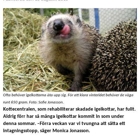
Ofta behöver igelkottarna äta upp sig. För att klara vinteridet behöver de väga
runt 650 gram. Foto: Sofie Jonasson.
Kottecentralen, som rehabiliterar skadade igelkottar, har fullt.
Aldrig förr har så många igelkottar kommit in som under
denna sommar. –Förra veckan var vi tvungna att sätta ett
intagningsstopp, säger Monica Jonasson.