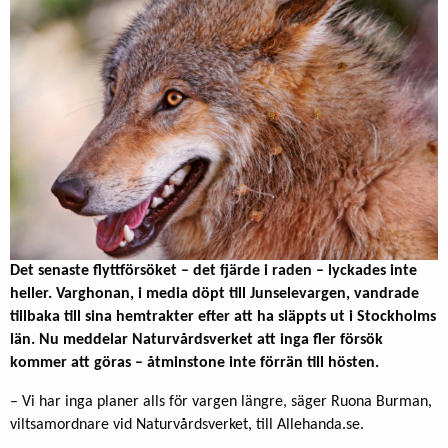
Det senaste flyttförsöket – det fjärde i raden – lyckades inte
heller. Varghonan, i media döpt till Junselevargen, vandrade
tillbaka till sina hemtrakter efter att ha släppts ut i Stockholms
län. Nu meddelar Naturvårdsverket att inga fler försök
kommer att göras – åtminstone inte förrän till hösten.
– Vi har inga planer alls för vargen längre, säger Ruona Burman,
viltsamordnare vid Naturvårdsverket, till Allehanda.se.