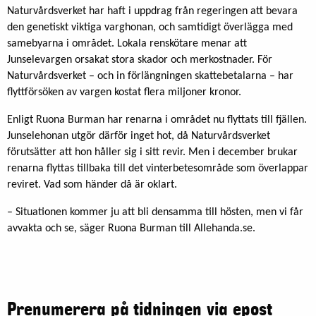
Naturvårdsverket har haft i uppdrag från regeringen att bevara
den genetiskt viktiga varghonan, och samtidigt överlägga med
samebyarna i området. Lokala renskötare menar att
Junselevargen orsakat stora skador och merkostnader. För
Naturvårdsverket – och in förlängningen skattebetalarna – har
flyttförsöken av vargen kostat flera miljoner kronor.
Enligt Ruona Burman har renarna i området nu flyttats till fjällen.
Junselehonan utgör därför inget hot, då Naturvårdsverket
förutsätter att hon håller sig i sitt revir. Men i december brukar
renarna flyttas tillbaka till det vinterbetesområde som överlappar
reviret. Vad som händer då är oklart.
– Situationen kommer ju att bli densamma till hösten, men vi får
avvakta och se, säger Ruona Burman till Allehanda.se.
Prenumerera på tidningen via epost