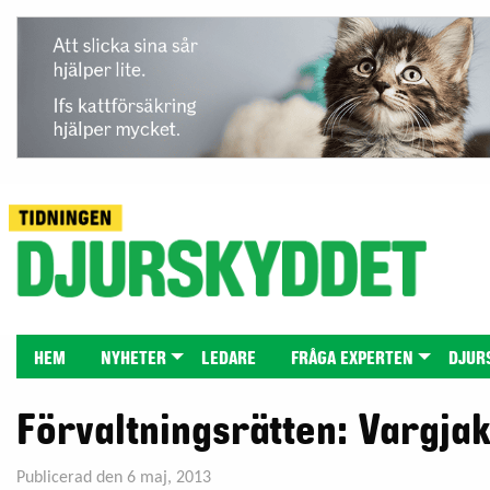
HEM
NYHETER
LEDARE
FRÅGA EXPERTEN
DJUR
Förvaltningsrätten: Vargjak
Publicerad den 6 maj, 2013