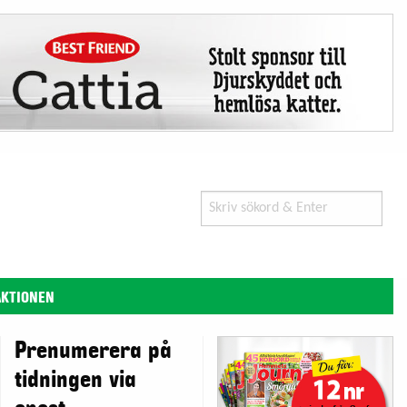
Search
for:
AKTIONEN
Prenumerera på
tidningen via