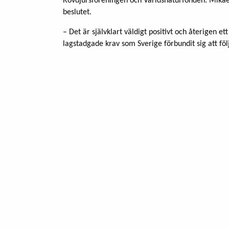
Rovdjursföreningen och Världsnaturfonden. Mikael
beslutet.
– Det är självklart väldigt positivt och återigen et
lagstadgade krav som Sverige förbundit sig att följa