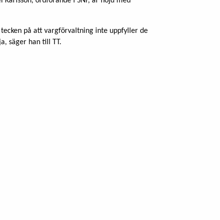
 Karlsson, ordförande i SNF, är nöjd med
t tecken på att vargförvaltning inte uppfyller de
, säger han till TT.