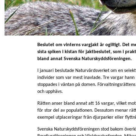
Beslutet om vinterns vargjakt är ogiltigt. Det 
sista spiken i kistan för jaktbeslutet, som i pr
bland annat Svenska Naturskyddsföreningen.
I januari beslutade Naturvårdsverket om en selekti
individer som var mest inavlade. Tre vargar hann 
stoppades i väntan på domen. Förvaltningsrättens 
och upphävs.
Rätten anser bland annat att 16 vargar, vilket mo
för stor del av populationen. Dessutom menar rätten
exempel utplaceringar från djurparker eller flytt
Svenska Naturskyddsföreningen stod bakom över