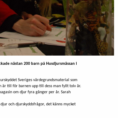
ckade nästan 200 barn på Husdjursmässan i
 Djurskyddet Sveriges värdegrundsmaterial som
r till för barnen upp till dess man fyllt tolv år.
agasin om djur fyra gånger per år. Sarah
v djur och djurskyddsfrågor, det känns mycket