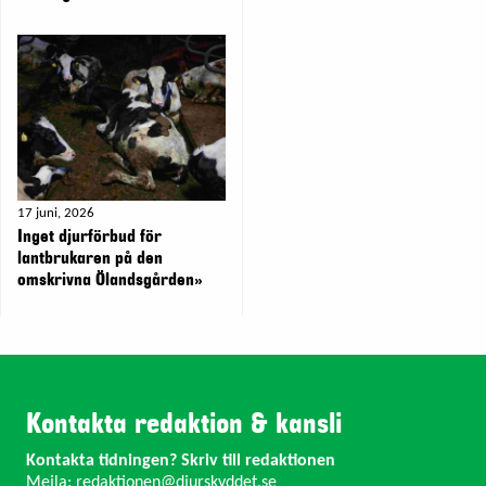
17 juni, 2026
Inget djurförbud för
lantbrukaren på den
omskrivna Ölandsgården»
Kontakta redaktion & kansli
Kontakta tidningen? Skriv till redaktionen
Mejla:
redaktionen@djurskyddet.se