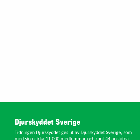
Djurskyddet Sverige
Tidningen Djurskyddet ges ut av Djurskyddet Sverige, som
med sina cirka 11 000 medlemmar och runt 44 anslutna