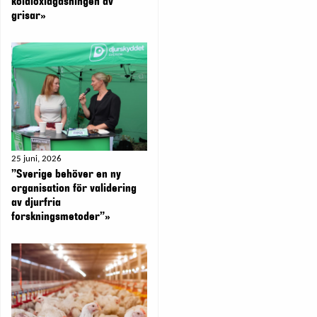
koldioxidgasningen av
grisar»
25 juni, 2026
”Sverige behöver en ny
organisation för validering
av djurfria
forskningsmetoder”»