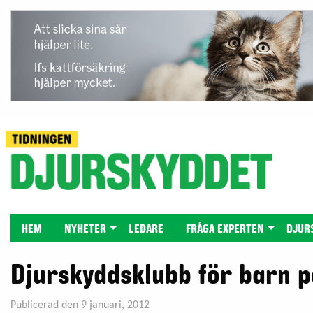
HEM
NYHETER
LEDARE
FRÅGA EXPERTEN
DJUR
Djurskyddsklubb för barn p
Publicerad den 9 januari, 2012