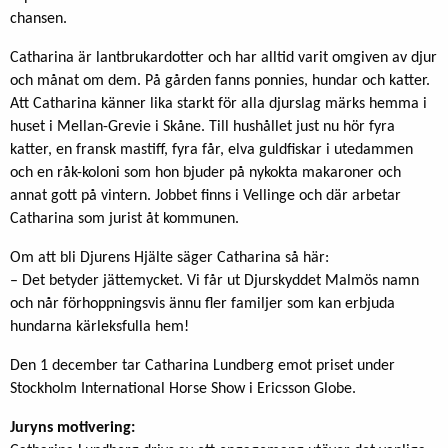
chansen.
Catharina är lantbrukardotter och har alltid varit omgiven av djur
och månat om dem. På gården fanns ponnies, hundar och katter.
Att Catharina känner lika starkt för alla djurslag märks hemma i
huset i Mellan-Grevie i Skåne. Till hushållet just nu hör fyra
katter, en fransk mastiff, fyra får, elva guldfiskar i utedammen
och en råk-koloni som hon bjuder på nykokta makaroner och
annat gott på vintern. Jobbet finns i Vellinge och där arbetar
Catharina som jurist åt kommunen.
Om att bli Djurens Hjälte säger Catharina så här:
– Det betyder jättemycket. Vi får ut Djurskyddet Malmös namn
och når förhoppningsvis ännu fler familjer som kan erbjuda
hundarna kärleksfulla hem!
Den 1 december tar Catharina Lundberg emot priset under
Stockholm International Horse Show i Ericsson Globe.
Juryns motivering: