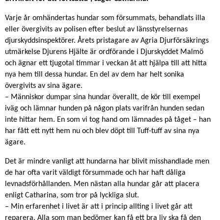
Varje år omhändertas hundar som försummats, behandlats illa
eller övergivits av polisen efter beslut av länsstyrelsernas
djurskyddsinspektörer. Årets pristagare av Agria Djurförsäkrings
utmärkelse Djurens Hjälte är ordförande i Djurskyddet Malmö
och ägnar ett tjugotal timmar i veckan åt att hjälpa till att hitta
nya hem till dessa hundar. En del av dem har helt sonika
övergivits av sina ägare.
– Människor dumpar sina hundar överallt, de kör till exempel
iväg och lämnar hunden på någon plats varifrån hunden sedan
inte hittar hem. En som vi tog hand om lämnades på tåget – han
har fått ett nytt hem nu och blev döpt till Tuff-tuff av sina nya
ägare.
Det är mindre vanligt att hundarna har blivit misshandlade men
de har ofta varit väldigt försummade och har haft dåliga
levnadsförhållanden. Men nästan alla hundar går att placera
enligt Catharina, som tror på lyckliga slut.
– Min erfarenhet i livet är att i princip allting i livet går att
reparera. Alla som man bedömer kan få ett bra liv ska få den