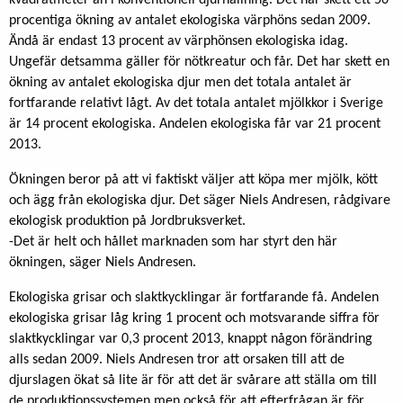
kvadratmeter än i konventionell djurhållning. Det har skett ett 50
procentiga ökning av antalet ekologiska värphöns sedan 2009.
Ändå är endast 13 procent av värphönsen ekologiska idag.
Ungefär detsamma gäller för nötkreatur och får. Det har skett en
ökning av antalet ekologiska djur men det totala antalet är
fortfarande relativt lågt. Av det totala antalet mjölkkor i Sverige
är 14 procent ekologiska. Andelen ekologiska får var 21 procent
2013.
Ökningen beror på att vi faktiskt väljer att köpa mer mjölk, kött
och ägg från ekologiska djur. Det säger Niels Andresen, rådgivare
ekologisk produktion på Jordbruksverket.
-Det är helt och hållet marknaden som har styrt den här
ökningen, säger Niels Andresen.
Ekologiska grisar och slaktkycklingar är fortfarande få. Andelen
ekologiska grisar låg kring 1 procent och motsvarande siffra för
slaktkycklingar var 0,3 procent 2013, knappt någon förändring
alls sedan 2009. Niels Andresen tror att orsaken till att de
djurslagen ökat så lite är för att det är svårare att ställa om till
de produktionssystemen men också för att efterfrågan är för