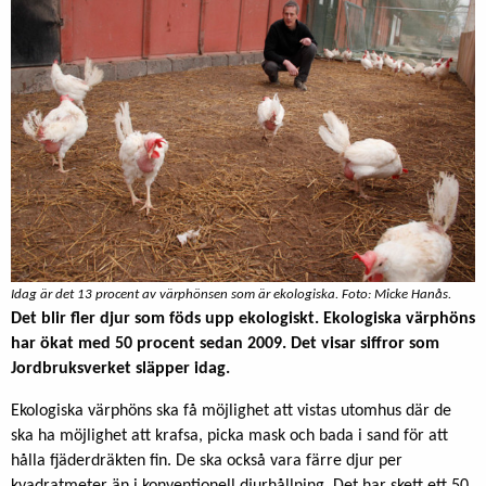
Idag är det 13 procent av värphönsen som är ekologiska. Foto: Micke Hanås.
Det blir fler djur som föds upp ekologiskt. Ekologiska värphöns
har ökat med 50 procent sedan 2009. Det visar siffror som
Jordbruksverket släpper idag.
Ekologiska värphöns ska få möjlighet att vistas utomhus där de
ska ha möjlighet att krafsa, picka mask och bada i sand för att
hålla fjäderdräkten fin. De ska också vara färre djur per