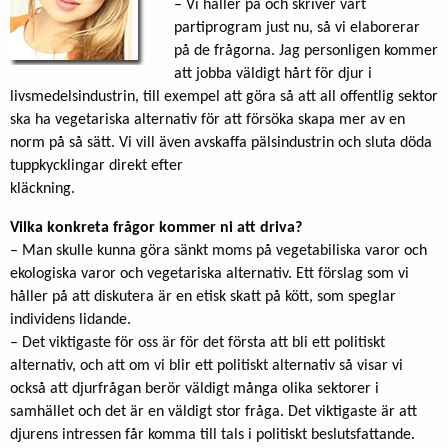
– Vi håller på och skriver vårt
partiprogram just nu, så vi elaborerar
på de frågorna. Jag personligen kommer
att jobba väldigt hårt för djur i
livsmedelsindustrin, till exempel att göra så att all offentlig sektor
ska ha vegetariska alternativ för att försöka skapa mer av en
norm på så sätt. Vi vill även avskaffa pälsindustrin och sluta döda
tuppkycklingar direkt efter
kläckning.
Vilka konkreta frågor kommer ni att driva?
– Man skulle kunna göra sänkt moms på vegetabiliska varor och
ekologiska varor och vegetariska alternativ. Ett förslag som vi
håller på att diskutera är en etisk skatt på kött, som speglar
individens lidande.
– Det viktigaste för oss är för det första att bli ett politiskt
alternativ, och att om vi blir ett politiskt alternativ så visar vi
också att djurfrågan berör väldigt många olika sektorer i
samhället och det är en väldigt stor fråga. Det viktigaste är att
djurens intressen får komma till tals i politiskt beslutsfattande.