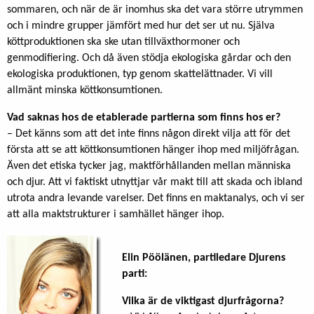
sommaren, och när de är inomhus ska det vara större utrymmen
och i mindre grupper jämfört med hur det ser ut nu. Själva
köttproduktionen ska ske utan tillväxthormoner och
genmodifiering. Och då även stödja ekologiska gårdar och den
ekologiska produktionen, typ genom skattelättnader. Vi vill
allmänt minska köttkonsumtionen.
Vad saknas hos de etablerade partierna som finns hos er?
– Det känns som att det inte finns någon direkt vilja att för det
första att se att köttkonsumtionen hänger ihop med miljöfrågan.
Även det etiska tycker jag, maktförhållanden mellan människa
och djur. Att vi faktiskt utnyttjar vår makt till att skada och ibland
utrota andra levande varelser. Det finns en maktanalys, och vi ser
att alla maktstrukturer i samhället hänger ihop.
Elin Pöölänen, partiledare Djurens
parti:
Vilka är de viktigast djurfrågorna?