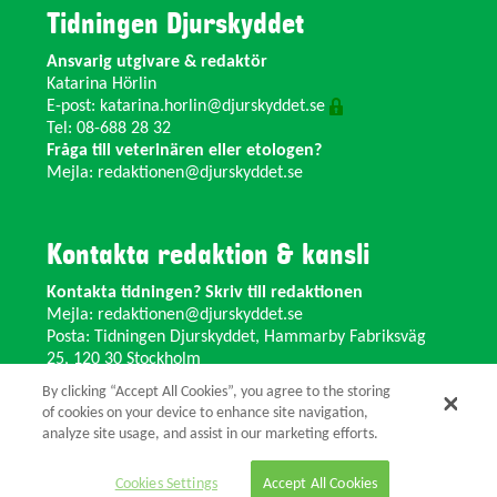
Tidningen Djurskyddet
Ansvarig utgivare & redaktör
Katarina Hörlin
E-post:
katarina.horlin@djurskyddet.se
Tel: 08-688 28 32
Fråga till veterinären eller etologen?
Mejla:
redaktionen@djurskyddet.se
Kontakta redaktion & kansli
Kontakta tidningen? Skriv till redaktionen
Mejla:
redaktionen@djurskyddet.se
Posta: Tidningen Djurskyddet, Hammarby Fabriksväg
25, 120 30 Stockholm
Ändra adress? Kontakta kansliet
By clicking “Accept All Cookies”, you agree to the storing
Växel: 08-673 35 11 E-post:
info@djurskyddet.se
of cookies on your device to enhance site navigation,
analyze site usage, and assist in our marketing efforts.
© 2026 Tidningen Djurskyddet.
Cookies Settings
Accept All Cookies