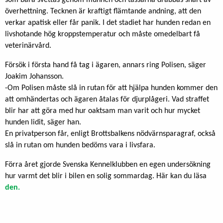
som bara svettas genom munnen och tassarna drabbas snart av
överhettning. Tecknen är kraftigt flämtande andning, att den
verkar apatisk eller får panik. I det stadiet har hunden redan en
livshotande hög kroppstemperatur och måste omedelbart få
veterinärvård.
Försök i första hand få tag i ägaren, annars ring Polisen, säger
Joakim Johansson.
-Om Polisen måste slå in rutan för att hjälpa hunden kommer den
att omhändertas och ägaren åtalas för djurplågeri. Vad straffet
blir har att göra med hur oaktsam man varit och hur mycket
hunden lidit, säger han.
En privatperson får, enligt Brottsbalkens nödvärnsparagraf, också
slå in rutan om hunden bedöms vara i livsfara.
Förra året gjorde Svenska Kennelklubben en egen undersökning
hur varmt det blir i bilen en solig sommardag. Här kan du läsa
den.