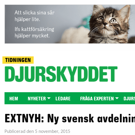
HEM
NYHETER
LEDARE
FRÅGA EXPERTEN
DJUR
EXTNYH: Ny svensk avdelnin
Publicerad den 5 november, 2015