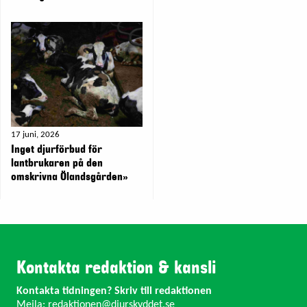
17 juni, 2026
Inget djurförbud för
lantbrukaren på den
omskrivna Ölandsgården»
Kontakta redaktion & kansli
Kontakta tidningen? Skriv till redaktionen
Mejla:
redaktionen@djurskyddet.se