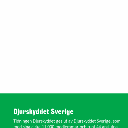
Djurskyddet Sverige
Tidningen Djurskyddet ges ut av Djurskyddet Sverige, som
med sina cirka 11 000 medlemmar och runt 44 anslutna