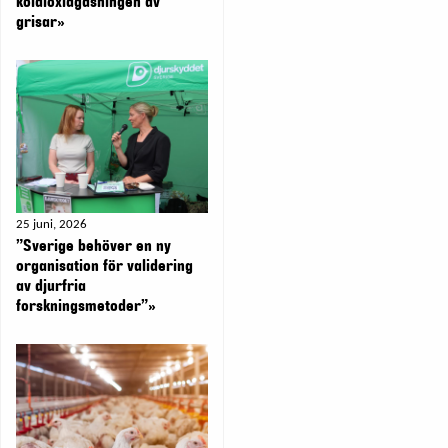
koldioxidgasningen av
grisar»
25 juni, 2026
”Sverige behöver en ny
organisation för validering
av djurfria
forskningsmetoder”»