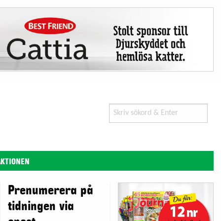
Search
for:
AKTIONEN
Prenumerera på
tidningen via