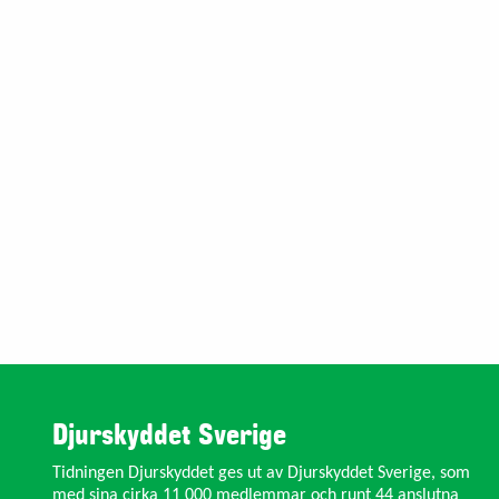
Djurskyddet Sverige
Tidningen Djurskyddet ges ut av Djurskyddet Sverige, som
med sina cirka 11 000 medlemmar och runt 44 anslutna