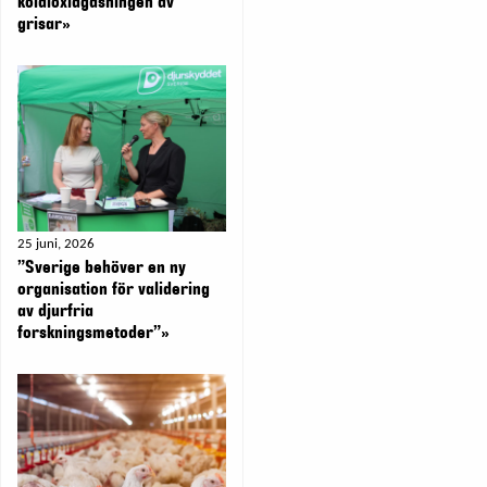
koldioxidgasningen av
grisar»
25 juni, 2026
”Sverige behöver en ny
organisation för validering
av djurfria
forskningsmetoder”»