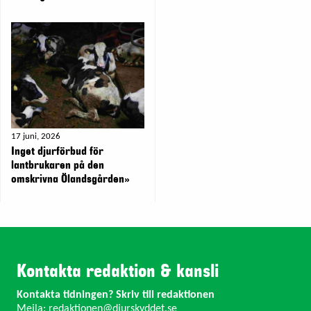
17 juni, 2026
Inget djurförbud för
lantbrukaren på den
omskrivna Ölandsgården»
Kontakta redaktion & kansli
Kontakta tidningen? Skriv till redaktionen
Mejla:
redaktionen@djurskyddet.se