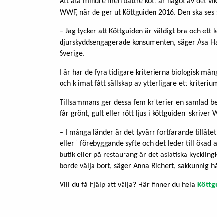
Att äta mindre men bättre kött är något av det vik
WWF, när de ger ut Köttguiden 2016. Den ska ses 
– Jag tycker att Köttguiden är väldigt bra och ett 
djurskyddsengagerade konsumenten, säger Åsa Ha
Sverige.
I år har de fyra tidigare kriterierna biologisk m
och klimat fått sällskap av ytterligare ett kriterium
Tillsammans ger dessa fem kriterier en samlad b
får grönt, gult eller rött ljus i köttguiden, skriv
– I många länder är det tyvärr fortfarande tillåtet 
eller i förebyggande syfte och det leder till ökad 
butik eller på restaurang är det asiatiska kyckling
borde välja bort, säger Anna Richert, sakkunnig
Vill du få hjälp att välja? Här finner du hela
Köttg