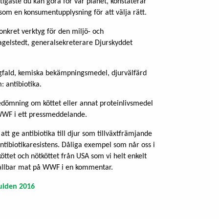
tigaste du kan göra för vår planet, konstaterar
som en konsumentupplysning för att välja rätt.
konkret verktyg för den miljö- och
gelstedt, generalsekreterare Djurskyddet
ångfald, kemiska bekämpningsmedel, djurvälfärd
: antibiotika.
edömning om köttet eller annat proteinlivsmedel
er WWF i ett pressmeddelande.
att ge antibiotika till djur som tillväxtfrämjande
antibiotikaresistens. Dåliga exempel som når oss i
köttet och nötköttet från USA som vi helt enkelt
 hållbar mat på WWF i en kommentar.
uiden 2016