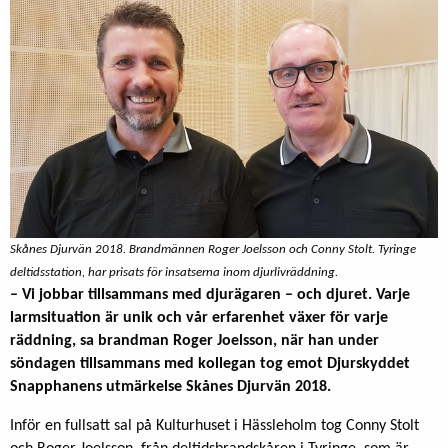
Skånes Djurvän 2018. Brandmännen Roger Joelsson och Conny Stolt. Tyringe
deltidsstation, har prisats för insatserna inom djurlivräddning.
– Vi jobbar tillsammans med djur
ä
garen
–
och djuret
. Varje
larmsituation
ä
r unik och v
å
r erfarenhet v
ä
xer f
ö
r varje
r
ä
ddning
, sa brandman Roger Joelsson, n
ä
r han under
s
ö
ndagen tillsammans med kollegan tog emot Djurskyddet
Snapphanens utm
ä
rkelse Sk
å
nes Djurv
ä
n 2018.
Inför en fullsatt sal på Kulturhuset i Hässleholm tog Conny Stolt