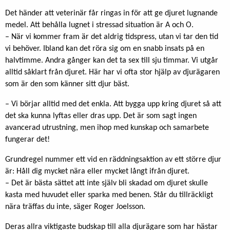
Det händer att veterinär får ringas in för att ge djuret lugnande
medel. Att behålla lugnet i stressad situation är A och O.
– När vi kommer fram är det aldrig tidspress, utan vi tar den tid
vi behöver. Ibland kan det röra sig om en snabb insats på en
halvtimme. Andra gånger kan det ta sex till sju timmar. Vi utgår
alltid såklart från djuret. Här har vi ofta stor hjälp av djurägaren
som är den som känner sitt djur bäst.
– Vi börjar alltid med det enkla. Att bygga upp kring djuret så att
det ska kunna lyftas eller dras upp. Det är som sagt ingen
avancerad utrustning, men ihop med kunskap och samarbete
fungerar det!
Grundregel nummer ett vid en räddningsaktion av ett större djur
är: Håll dig mycket nära eller mycket långt ifrån djuret.
– Det är bästa sättet att inte själv bli skadad om djuret skulle
kasta med huvudet eller sparka med benen. Står du tillräckligt
nära träffas du inte, säger Roger Joelsson.
Deras allra viktigaste budskap till alla djurägare som har hästar