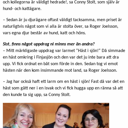
och kollegorna är väldigt hedrade!, sa Conny Stolt, som själv är
hund- och kattägare.
– Sedan är ju djurägare oftast väldigt tacksamma, men priset är
naturligtvis något som vi alla är stolta över, sa Roger Joelsson,
vars egna djur består av hund, katt och höns.
Sist, finns något uppdrag ni minns mer än andra?
– Mitt märkligaste uppdrag var larmet ”Häst i sjön!” Då simmade
en häst omkring i Finjasjön och den var det ju inte bara att dra
upp. Vi fick ordnat en båt som förde in den. Sedan tog vi emot
hästen när den kom insimmande mot land, sa Roger Joelsson.
– Jag har också haft ett larm om en häst i sjön! Fast då var det en
häst som gått ner i en isvak och vi fick hugga upp en ränna så att
den kunde ta sig upp, sa Conny Stolt.