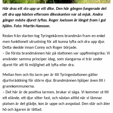
Här dras ett sto upp ur ett dike. Den här gången fungerade det
att dra upp hästen eftersom dikeskanten var så mjuk. Andra
gånger måste djuret lyftas. Roger Joelsson är längst fram i gul
hjälm. Foto: Martin Hansson.
Redan från starten tog Tyringekårens brandmän fram en enkel
men funktionell utrustning för att kunna lyfta och dra upp djur.
Detta skedde innan Conny och Roger började.
– De första brandmännen här på stationen var uppfinningsrika: Vi
använder samma principer idag, som slangarna vi trär under
djuret för att få möjlighet att lyfta eller dra.
Mellan fem och tio larm per år till Tyringestationen gäller
djurlivräddning för större djur. Brandmännen hjälper även till i
grannkommunerna.
– Det här är de positiva larmen, brukar vi säga. Vi kommer ut till
ett elände, ett djur sitter fast, och nästan alltid när vi lämnar
platsen är det glädje, kon är uppe och avspolad. Den står och äter
hö och ägaren är lättad.