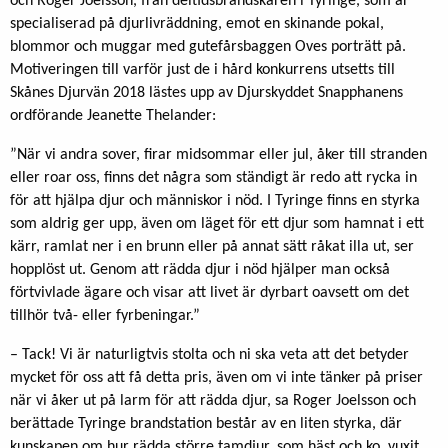
och Roger Joelsson, från deltidsbrandskåren i Tyringe, som är
specialiserad på djurlivräddning, emot en skinande pokal,
blommor och muggar med gutefårsbaggen Oves porträtt på.
Motiveringen till varför just de i hård konkurrens utsetts till
Skånes Djurvän 2018 lästes upp av Djurskyddet Snapphanens
ordförande Jeanette Thelander:
”När vi andra sover, firar midsommar eller jul, åker till stranden
eller roar oss, finns det några som ständigt är redo att rycka in
för att hjälpa djur och människor i nöd. I Tyringe finns en styrka
som aldrig ger upp, även om läget för ett djur som hamnat i ett
kärr, ramlat ner i en brunn eller på annat sätt råkat illa ut, ser
hopplöst ut. Genom att rädda djur i nöd hjälper man också
förtvivlade ägare och visar att livet är dyrbart oavsett om det
tillhör två- eller fyrbeningar.”
– Tack! Vi är naturligtvis stolta och ni ska veta att det betyder
mycket för oss att få detta pris, även om vi inte tänker på priser
när vi åker ut på larm för att rädda djur, sa Roger Joelsson och
berättade Tyringe brandstation består av en liten styrka, där
kunskapen om hur rädda större tamdjur, som häst och ko, vuxit