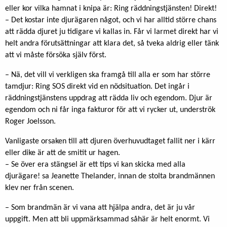
eller kor vilka hamnat i knipa är: Ring räddningstjänsten! Direkt!
– Det kostar inte djurägaren något, och vi har alltid större chans
att rädda djuret ju tidigare vi kallas in. Får vi larmet direkt har vi
helt andra förutsättningar att klara det, så tveka aldrig eller tänk
att vi måste försöka själv först.
– Nä, det vill vi verkligen ska framgå till alla er som har större
tamdjur: Ring SOS direkt vid en nödsituation. Det ingår i
räddningstjänstens uppdrag att rädda liv och egendom. Djur är
egendom och ni får inga fakturor för att vi rycker ut, underströk
Roger Joelsson.
Vanligaste orsaken till att djuren överhuvudtaget fallit ner i kärr
eller dike är att de smitit ur hagen.
– Se över era stängsel är ett tips vi kan skicka med alla
djurägare! sa Jeanette Thelander, innan de stolta brandmännen
klev ner från scenen.
– Som brandmän är vi vana att hjälpa andra, det är ju vår
uppgift. Men att bli uppmärksammad såhär är helt enormt. Vi