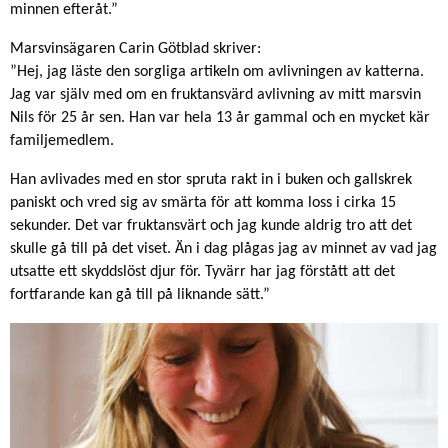
minnen efteråt.”
Marsvinsägaren Carin Götblad skriver:
”Hej, jag läste den sorgliga artikeln om avlivningen av katterna.
Jag var själv med om en fruktansvärd avlivning av mitt marsvin
Nils för 25 år sen. Han var hela 13 år gammal och en mycket kär
familjemedlem.
Han avlivades med en stor spruta rakt in i buken och gallskrek
paniskt och vred sig av smärta för att komma loss i cirka 15
sekunder. Det var fruktansvärt och jag kunde aldrig tro att det
skulle gå till på det viset. Än i dag plågas jag av minnet av vad jag
utsatte ett skyddslöst djur för. Tyvärr har jag förstått att det
fortfarande kan gå till på liknande sätt.”