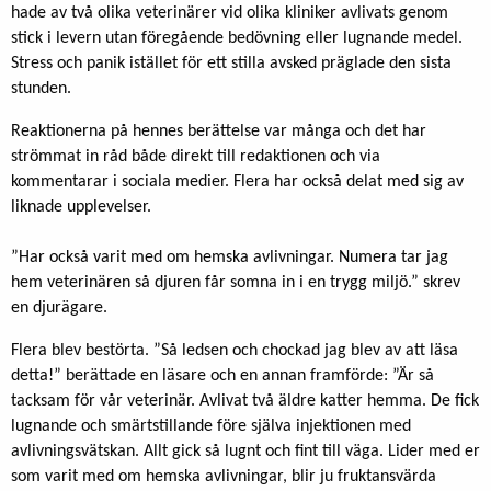
hade av två olika veterinärer vid olika kliniker avlivats genom
stick i levern utan föregående bedövning eller lugnande medel.
Stress och panik istället för ett stilla avsked präglade den sista
stunden.
Reaktionerna på hennes berättelse var många och det har
strömmat in råd både direkt till redaktionen och via
kommentarar i sociala medier. Flera har också delat med sig av
liknade upplevelser.
”Har också varit med om hemska avlivningar. Numera tar jag
hem veterinären så djuren får somna in i en trygg miljö.” skrev
en djurägare.
Flera blev bestörta. ”Så ledsen och chockad jag blev av att läsa
detta!” berättade en läsare och en annan framförde: ”Är så
tacksam för vår veterinär. Avlivat två äldre katter hemma. De fick
lugnande och smärtstillande före själva injektionen med
avlivningsvätskan. Allt gick så lugnt och fint till väga. Lider med er
som varit med om hemska avlivningar, blir ju fruktansvärda