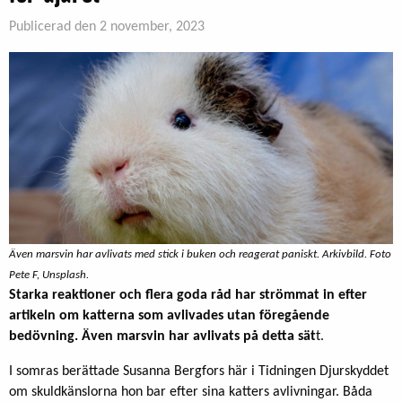
Publicerad den 2 november, 2023
Även marsvin har avlivats med stick i buken och reagerat paniskt. Arkivbild. Foto
Pete F, Unsplash.
Starka reaktioner och flera goda råd har strömmat in efter
artikeln om katterna som avlivades utan föregående
bedövning. Även marsvin har avlivats på detta sät
t.
I somras berättade Susanna Bergfors här i Tidningen Djurskyddet
om skuldkänslorna hon bar efter sina katters avlivningar. Båda