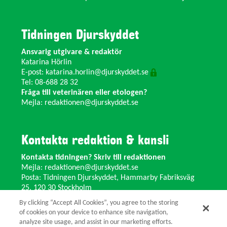
Tidningen Djurskyddet
Ansvarig utgivare & redaktör
Katarina Hörlin
E-post:
katarina.horlin@djurskyddet.se
Tel: 08-688 28 32
Fråga till veterinären eller etologen?
Mejla:
redaktionen@djurskyddet.se
Kontakta redaktion & kansli
Kontakta tidningen? Skriv till redaktionen
Mejla:
redaktionen@djurskyddet.se
Posta: Tidningen Djurskyddet, Hammarby Fabriksväg
25, 120 30 Stockholm
Ändra adress? Kontakta kansliet
By clicking “Accept All Cookies”, you agree to the storing
Växel: 08-673 35 11 E-post:
info@djurskyddet.se
of cookies on your device to enhance site navigation,
analyze site usage, and assist in our marketing efforts.
© 2026 Tidningen Djurskyddet.