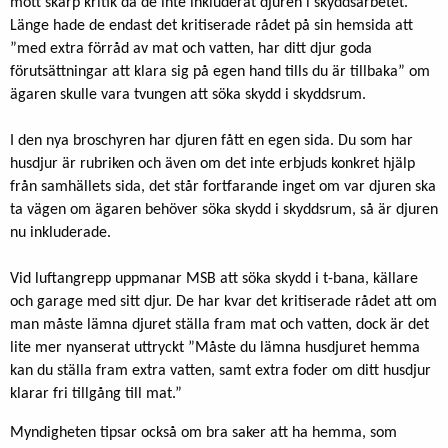
mött skarp kritik då de inte inkluderat djuren i skyddsarbetet.
Länge hade de endast det kritiserade rådet på sin hemsida att
”med extra förråd av mat och vatten, har ditt djur goda
förutsättningar att klara sig på egen hand tills du är tillbaka” om
ägaren skulle vara tvungen att söka skydd i skyddsrum.
I den nya broschyren har djuren fått en egen sida. Du som har
husdjur är rubriken och även om det inte erbjuds konkret hjälp
från samhällets sida, det står fortfarande inget om var djuren ska
ta vägen om ägaren behöver söka skydd i skyddsrum, så är djuren
nu inkluderade.
Vid luftangrepp uppmanar MSB att söka skydd i t-bana, källare
och garage med sitt djur. De har kvar det kritiserade rådet att om
man måste lämna djuret ställa fram mat och vatten, dock är det
lite mer nyanserat uttryckt ”Måste du lämna husdjuret hemma
kan du ställa fram extra vatten, samt extra foder om ditt husdjur
klarar fri tillgång till mat.”
Myndigheten tipsar också om bra saker att ha hemma, som