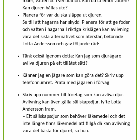
foder, vatten och ventilation. Kan du ta emot vatten?
Kan djuren hållas ute?
Planera för var du ska släppa ut djuren.
Se till att hagarna har skydd. Planera för att ge foder
och vatten i hagarna.I riktiga krislägen kan avlivning
vara det sista alternativet som återstår, betonade
Lotta Andersson och gav följande råd:
Tänk också igenom detta: Kan jag som djurägare
avliva djuren på ett tillåtet sätt?
Känner jag en jägare som kan göra det? Skriv upp
telefonnumret. Prata med jägaren i förväg.
Skriv upp nummer till företag som kan avliva djur.
Avlivning kan även gälla sällskapsdjur, lyfte Lotta
Andersson fram.
– Ett sällskapsdjur som behöver läkemedel och det
inte längre finns läkemedel att tillgå då kan avlivning
vara det bästa för djuret, sa hon.