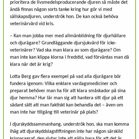
prioritera de livsmedelsproducerande djuren så måste det
ändå finnas någon sorts tanke kring hur gör vi med
sällskapsdjuren, underströk hon. De kan också behöva
veterinärvård vid kris.
– Kan man jobba mer med allmänbildning för djurhållare
och djurägare? Grundläggande djursjukvård för icke-
veterinärer? Vad ska man klara av som djurägare? Om
man inte kan klippa klorna i fredstid, vad förväntas man då
klara när det är krig?
Lotta Berg gav flera exempel på vad alla djurägare bör
fundera igenom: Vilka enklare vardagsmediciner och
preparat behöver man ha för att klara småskador på sina
djur hemma? Hur lär man sig att hantera sitt djur på ett
sådant sätt att man faktiskt kan behandla det – även om
man inte har tillgång till veterinär på plats?
I djurskyddssammanhang, underströk hon, ska man komma
ihåg att djurskyddslagstiftningen inte har någon särskild
krisparagraf, den slutar inte att gälla bara för att det är