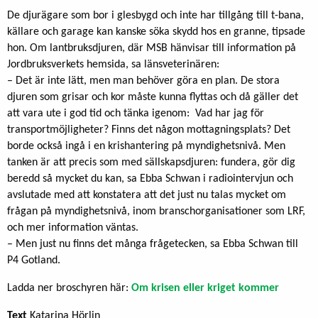
De djurägare som bor i glesbygd och inte har tillgång till t-bana,
källare och garage kan kanske söka skydd hos en granne, tipsade
hon. Om lantbruksdjuren, där MSB hänvisar till information på
Jordbruksverkets hemsida, sa länsveterinären:
– Det är inte lätt, men man behöver göra en plan. De stora
djuren som grisar och kor måste kunna flyttas och då gäller det
att vara ute i god tid och tänka igenom: Vad har jag för
transportmöjligheter? Finns det någon mottagningsplats? Det
borde också ingå i en krishantering på myndighetsnivå. Men
tanken är att precis som med sällskapsdjuren: fundera, gör dig
beredd så mycket du kan, sa Ebba Schwan i radiointervjun och
avslutade med att konstatera att det just nu talas mycket om
frågan på myndighetsnivå, inom branschorganisationer som LRF,
och mer information väntas.
– Men just nu finns det många frågetecken, sa Ebba Schwan till
P4 Gotland.
Ladda ner broschyren här:
Om krisen eller kriget kommer
Text
Katarina Hörlin