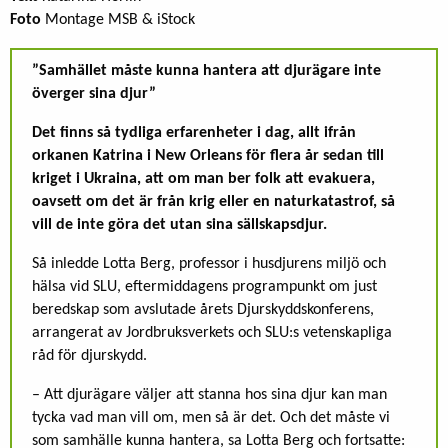
Foto
Montage MSB & iStock
”Samhället måste kunna hantera att djurägare inte
överger sina djur”
Det finns så tydliga erfarenheter i dag, allt ifrån
orkanen Katrina i New Orleans för flera år sedan till
kriget i Ukraina, att om man ber folk att evakuera,
oavsett om det är från krig eller en naturkatastrof, så
vill de inte göra det utan sina sällskapsdjur.
Så inledde Lotta Berg, professor i husdjurens miljö och
hälsa vid SLU, eftermiddagens programpunkt om just
beredskap som avslutade årets Djurskyddskonferens,
arrangerat av Jordbruksverkets och SLU:s vetenskapliga
råd för djurskydd.
– Att djurägare väljer att stanna hos sina djur kan man
tycka vad man vill om, men så är det. Och det måste vi
som samhälle kunna hantera, sa Lotta Berg och fortsatte: