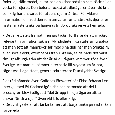
foder, djurläkemedel, burar och en krisberedskap som räcker i en
vecka för djuret. Den betonar också att djurägaren även vid kris
och krig har ansvaret för att ens djur mår bra. För vidare
information om vad den som ansvarar för lantbrukets djur eller
hästar måste tänka på hänvisas till Jordbruksverkets hemsida.
– Det är ett steg framåt men jag tycker fortfarande att mycket
relevant information saknas. Myndigheten konstaterar ju själva
att man sett att människor tar med sina djur när man tvingas fly
eller söka skydd, exempelvis från Ukraina, så då hade det varit
rimligt att utgå från att det är så djurägare kommer göra även i
Sverige. Att man nu nämner alternativ till skyddsrum är bra,
säger Åsa Hagelstedt, generalsekreterare Djurskyddet Sverige.
Fler råd nämnde även Gotlands länsveterinär Ebba Schwan i en
intervju med P4 Gotland igår, där hon betonade att det i
broschyren blev tydligt att ”det är upp till djurägaren att ta
ansvar för sina djur” även vid kris eller krig.
– Det viktigaste är att tänka tanken, att börja tänka på vad vi kan
förbereda.