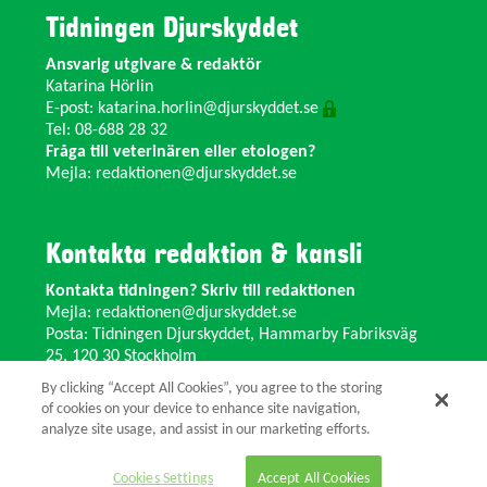
Tidningen Djurskyddet
Ansvarig utgivare & redaktör
Katarina Hörlin
E-post:
katarina.horlin@djurskyddet.se
Tel: 08-688 28 32
Fråga till veterinären eller etologen?
Mejla:
redaktionen@djurskyddet.se
Kontakta redaktion & kansli
Kontakta tidningen? Skriv till redaktionen
Mejla:
redaktionen@djurskyddet.se
Posta: Tidningen Djurskyddet, Hammarby Fabriksväg
25, 120 30 Stockholm
Ändra adress? Kontakta kansliet
By clicking “Accept All Cookies”, you agree to the storing
Växel: 08-673 35 11 E-post:
info@djurskyddet.se
of cookies on your device to enhance site navigation,
analyze site usage, and assist in our marketing efforts.
© 2026 Tidningen Djurskyddet.
Cookies Settings
Accept All Cookies