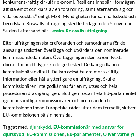
konkurrenskraftig cirkulär ekonomi. Resiliens innebär ”förmågan
att stå emot och klara av en förändring, samt återhämta sig och
vidareutvecklas” enligt MSB, Myndigheten för samhällsskydd och
beredskap. Roswalls utfrågning skedde tisdagen den 5 november.
Se den i efterhand här:
Jessica Roswalls utfrågning
Efter utfrågningen ska ordföranden och samordnarna för de
ansvariga utskotten överlägga och utvärdera den nominerade
kommissionsledamoten. Överläggningen sker bakom lyckta
dörrar. Inom ett dygn ska de ge besked. De kan godkänna
kommissionären direkt. De kan också be om mer skriftlig
information eller hålla ytterligare en utfrågning. Skulle
kommissionären inte godkännas får en ny utses och hela
proceduren dras igång igen. Slutligen röstar hela EU-parlamentet
igenom samtliga kommissionärer och ordföranden för
kommissionen innan Europeiska rådet utser dem formellt, skriver
EU-kommissionen på sin hemsida.
Taggat med:
djurskydd
,
EU-kommissionär med ansvar för
djurskydd
,
EU-kommissionen
,
Eu-parlamentet
,
Olivér Várhelyi
,