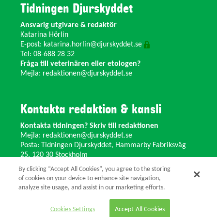
Tidningen Djurskyddet
Ansvarig utgivare & redaktör
Katarina Hörlin
E-post:
katarina.horlin@djurskyddet.se
Tel: 08-688 28 32
Fråga till veterinären eller etologen?
Mejla:
redaktionen@djurskyddet.se
Kontakta redaktion & kansli
Kontakta tidningen? Skriv till redaktionen
Mejla:
redaktionen@djurskyddet.se
Posta: Tidningen Djurskyddet, Hammarby Fabriksväg
25, 120 30 Stockholm
Ändra adress? Kontakta kansliet
By clicking “Accept All Cookies”, you agree to the storing
Växel: 08-673 35 11 E-post:
info@djurskyddet.se
of cookies on your device to enhance site navigation,
analyze site usage, and assist in our marketing efforts.
© 2026 Tidningen Djurskyddet.
Cookies Settings
Accept All Cookies