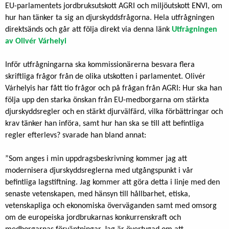
EU-parlamentets jordbruksutskott AGRI och miljöutskott ENVI, om
hur han tänker ta sig an djurskyddsfrågorna. Hela utfrågningen
direktsänds och går att följa direkt via denna länk
Utfrågningen
av Olivér Várhelyi
Inför utfrågningarna ska kommissionärerna besvara flera
skriftliga frågor från de olika utskotten i parlamentet. Olivér
Várhelyis har fått tio frågor och på frågan från AGRI: Hur ska han
följa upp den starka önskan från EU-medborgarna om stärkta
djurskyddsregler och en stärkt djurvälfärd, vilka förbättringar och
krav tänker han införa, samt hur han ska se till att befintliga
regler efterlevs? svarade han bland annat:
”Som anges i min uppdragsbeskrivning kommer jag att
modernisera djurskyddsreglerna med utgångspunkt i vår
befintliga lagstiftning. Jag kommer att göra detta i linje med den
senaste vetenskapen, med hänsyn till hållbarhet, etiska,
vetenskapliga och ekonomiska överväganden samt med omsorg
om de europeiska jordbrukarnas konkurrenskraft och