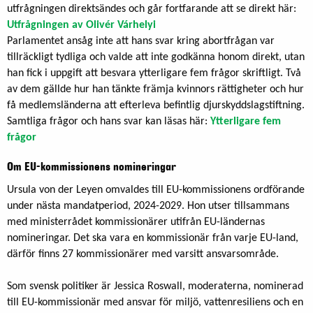
utfrågningen direktsändes och går fortfarande att se direkt här:
Utfrågningen av Olivér Várhelyi
Parlamentet ansåg inte att hans svar kring abortfrågan var
tillräckligt tydliga och valde att inte godkänna honom direkt, utan
han fick i uppgift att besvara ytterligare fem frågor skriftligt. Två
av dem gällde hur han tänkte främja kvinnors rättigheter och hur
få medlemsländerna att efterleva befintlig djurskyddslagstiftning.
Samtliga frågor och hans svar kan läsas här:
Ytterligare fem
frågor
Om EU-kommissionens nomineringar
Ursula von der Leyen omvaldes till EU-kommissionens ordförande
under nästa mandatperiod, 2024-2029. Hon utser tillsammans
med ministerrådet kommissionärer utifrån EU-ländernas
nomineringar. Det ska vara en kommissionär från varje EU-land,
därför finns 27 kommissionärer med varsitt ansvarsområde.
Som svensk politiker är Jessica Roswall, moderaterna, nominerad
till EU-kommissionär med ansvar för miljö, vattenresiliens och en