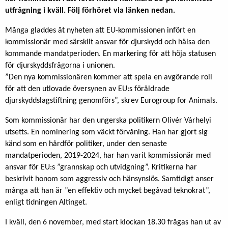
utfrågning i kväll.
Följ förhöret via länken nedan.
Många gladdes åt nyheten att EU-kommissionen infört en
kommissionär med särskilt ansvar för djurskydd och hälsa den
kommande mandatperioden. En markering för att höja statusen
för djurskyddsfrågorna i unionen.
”Den nya kommissionären kommer att spela en avgörande roll
för att den utlovade översynen av EU:s föråldrade
djurskyddslagstiftning genomförs”, skrev Eurogroup for Animals.
Som kommissionär har den ungerska politikern Olivér Várhelyi
utsetts. En nominering som väckt förvåning. Han har gjort sig
känd som en hårdför politiker, under den senaste
mandatperioden, 2019-2024, har han varit kommissionär med
ansvar för EU:s ”grannskap och utvidgning”. Kritikerna har
beskrivit honom som aggressiv och hänsynslös. Samtidigt anser
många att han är ”en effektiv och mycket begåvad teknokrat”,
enligt tidningen Altinget.
I kväll, den 6 november, med start klockan 18.30 frågas han ut av