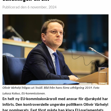
Publicerad den 6 november, 2024
Olivér Várhelyi frågas ut i kväll. Bild från hans förra utfrågning 2019. Foto
Lukasz Kobus, EU-kommissionen.
En helt ny EU-kommissionärsroll med ansvar för djurskydd har
införts. Den kontroversielle ungerske politikern Olivér Várhelyi
har nominerats. Fast först måste han klara EU-parlamentets