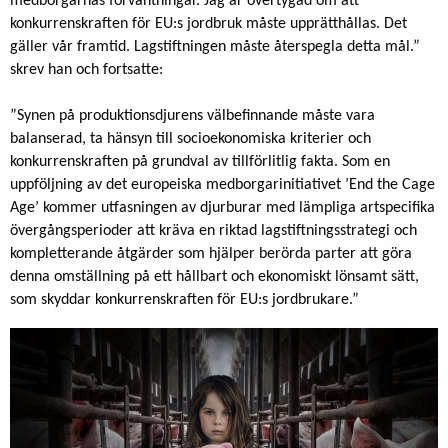
medborgarnas förväntningar. Jag är övertygad om att
konkurrenskraften för EU:s jordbruk måste upprätthållas. Det
gäller vår framtid. Lagstiftningen måste återspegla detta mål.”
skrev han och fortsatte:
”Synen på produktionsdjurens välbefinnande måste vara
balanserad, ta hänsyn till socioekonomiska kriterier och
konkurrenskraften på grundval av tillförlitlig fakta. Som en
uppföljning av det europeiska medborgarinitiativet ’End the Cage
Age’ kommer utfasningen av djurburar med lämpliga artspecifika
övergångsperioder att kräva en riktad lagstiftningsstrategi och
kompletterande åtgärder som hjälper berörda parter att göra
denna omställning på ett hållbart och ekonomiskt lönsamt sätt,
som skyddar konkurrenskraften för EU:s jordbrukare.”