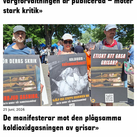
vargförvaltningen är publicerad – möter
stark kritik»
25 juni, 2026
De manifesterar mot den plågsamma
koldioxidgasningen av grisar»