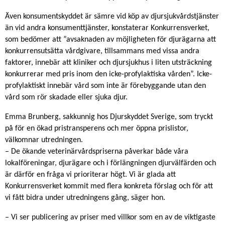
Även konsumentskyddet är sämre vid köp av djursjukvårdstjänster
än vid andra konsumenttjänster, konstaterar Konkurrensverket,
som bedömer att ”avsaknaden av möjligheten för djurägarna att
konkurrensutsätta vårdgivare, tillsammans med vissa andra
faktorer, innebär att kliniker och djursjukhus i liten utsträckning
konkurrerar med pris inom den icke-profylaktiska vården”. Icke-
profylaktiskt innebär vård som inte är förebyggande utan den
vård som rör skadade eller sjuka djur.
Emma Brunberg, sakkunnig hos Djurskyddet Sverige, som tryckt
på för en ökad pristransperens och mer öppna prislistor,
välkomnar utredningen.
– De ökande veterinärvårdspriserna påverkar både våra
lokalföreningar, djurägare och i förlängningen djurvälfärden och
är därför en fråga vi prioriterar högt. Vi är glada att
Konkurrensverket kommit med flera konkreta förslag och för att
vi fått bidra under utredningens gång, säger hon.
– Vi ser publicering av priser med villkor som en av de viktigaste