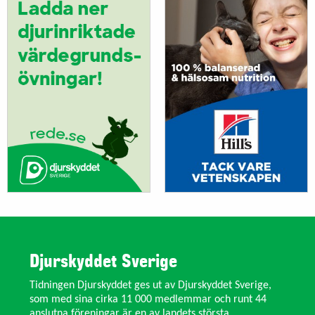
Djurskyddet Sverige
Tidningen Djurskyddet ges ut av Djurskyddet Sverige,
som med sina cirka 11 000 medlemmar och runt 44
anslutna föreningar är en av landets största