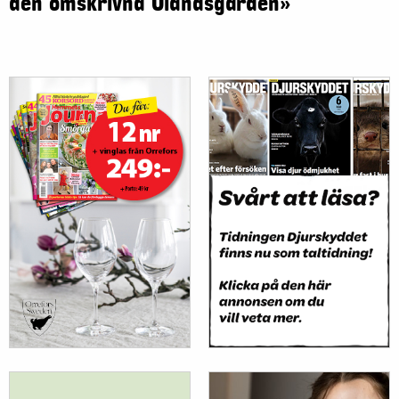
den omskrivna Ölandsgården»