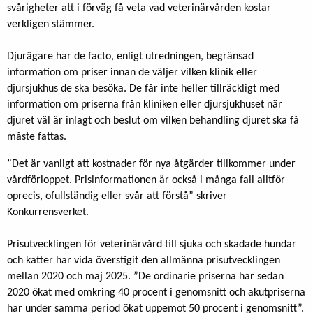
svårigheter att i förväg få veta vad veterinärvården kostar
verkligen stämmer.
Djurägare har de facto, enligt utredningen, begränsad
information om priser innan de väljer vilken klinik eller
djursjukhus de ska besöka. De får inte heller tillräckligt med
information om priserna från kliniken eller djursjukhuset när
djuret väl är inlagt och beslut om vilken behandling djuret ska få
måste fattas.
”Det är vanligt att kostnader för nya åtgärder tillkommer under
vårdförloppet. Prisinformationen är också i många fall alltför
oprecis, ofullständig eller svår att förstå” skriver
Konkurrensverket.
Prisutvecklingen för veterinärvård till sjuka och skadade hundar
och katter har vida överstigit den allmänna prisutvecklingen
mellan 2020 och maj 2025. ”De ordinarie priserna har sedan
2020 ökat med omkring 40 procent i genomsnitt och akutpriserna
har under samma period ökat uppemot 50 procent i genomsnitt”.