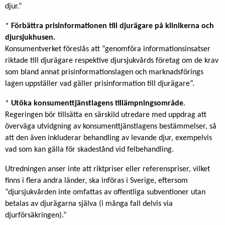
djur.”
*
Förbättra prisinformationen till djurägare på klinikerna och
djursjukhusen.
Konsumentverket föreslås att ”genomföra informationsinsatser
riktade till djurägare respektive djursjukvårds företag om de krav
som bland annat prisinformationslagen och marknadsförings
lagen uppställer vad gäller prisinformation till djurägare”.
*
Utöka konsumenttjänstlagens tillämpningsområde
.
Regeringen bör tillsätta en särskild utredare med uppdrag att
överväga utvidgning av konsumenttjänstlagens bestämmelser, så
att den även inkluderar behandling av levande djur, exempelvis
vad som kan gälla för skadestånd vid felbehandling.
Utredningen anser inte att riktpriser eller referenspriser, vilket
finns i flera andra länder, ska införas i Sverige, eftersom
”djursjukvården inte omfattas av offentliga subventioner utan
betalas av djurägarna själva (i många fall delvis via
djurförsäkringen).”