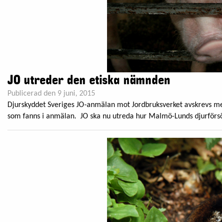
JO utreder den etiska nämnden
Publicerad den 9 juni, 2015
Djurskyddet Sveriges JO-anmälan mot Jordbruksverket avskrevs me
som fanns i anmälan. JO ska nu utreda hur Malmö-Lunds djurförsö