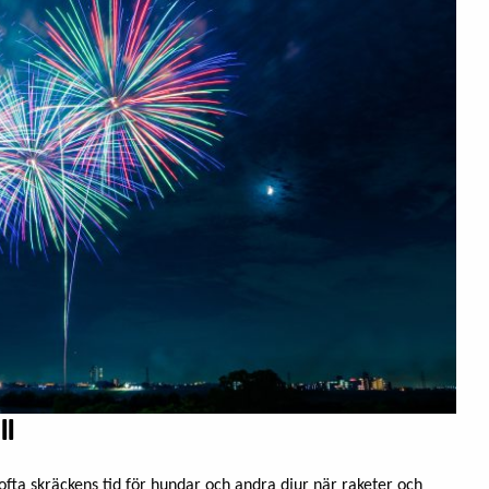
ll
ofta skräckens tid för hundar och andra djur när raketer och