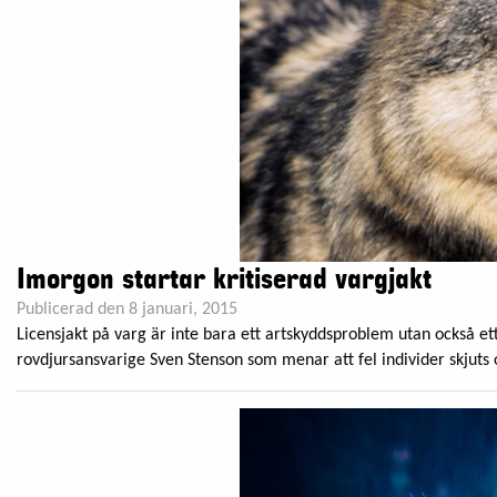
Imorgon startar kritiserad vargjakt
Publicerad den 8 januari, 2015
Licensjakt på varg är inte bara ett artskyddsproblem utan också e
rovdjursansvarige Sven Stenson som menar att fel individer skjuts oc