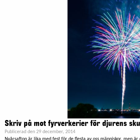
Skriv på mot fyrverkerier för djurens sku
Publicerad den 29 december, 2014
Nyårsafton är lika med fest för de flesta av oss människor, men är 