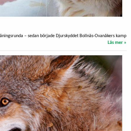
träningsrunda – sedan började Djurskyddet Bollnäs-Ovanåkers kamp
Läs mer »