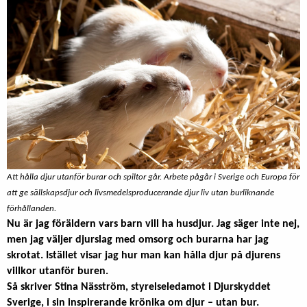
Att hålla djur utanför burar och spiltor går. Arbete pågår i Sverige och Europa för
att ge sällskapsdjur och livsmedelsproducerande djur liv utan burliknande
förhållanden.
Nu är jag föräldern vars barn vill ha husdjur. Jag säger inte nej,
m
en jag väljer djurslag med omsorg och burarna har jag
skrotat. Istället visar jag hur man kan hålla djur på djurens
villkor utanför buren.
Så skriver Stina Näsström, styrelseledamot i Djurskyddet
Sverige, i sin inspirerande krönika om djur – utan bur.