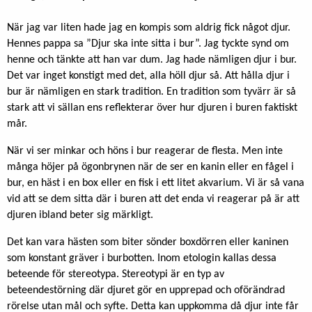
När jag var liten hade jag en kompis som aldrig fick något djur.
Hennes pappa sa ”Djur ska inte sitta i bur”. Jag tyckte synd om
henne och tänkte att han var dum. Jag hade nämligen djur i bur.
Det var inget konstigt med det, alla höll djur så. Att hålla djur i
bur är nämligen en stark tradition. En tradition som tyvärr är så
stark att vi sällan ens reflekterar över hur djuren i buren faktiskt
mår.
När vi ser minkar och höns i bur reagerar de flesta. Men inte
många höjer på ögonbrynen när de ser en kanin eller en fågel i
bur, en häst i en box eller en fisk i ett litet akvarium.
Vi är så vana
vid att se dem sitta där i buren att det enda vi reagerar på är att
djuren ibland beter sig märkligt.
Det kan vara hästen som biter sönder boxdörren eller kaninen
som konstant gräver i burbotten. Inom etologin kallas dessa
beteende för stereotypa.
Stereotypi är en typ av
beteendestörning där djuret gör en upprepad och oförändrad
rörelse utan mål och syfte. Detta kan uppkomma då djur inte får