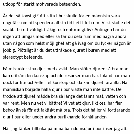
utlopp för starkt motiverade beteenden.
Är det så konstigt? Att sitta i bur skulle för en människa vara
ungefär som att spendera all sin tid i ett litet rum. Visst skulle det
snabbt bli ett väldigt tråkigt och enformigt liv? Antingen har du
ingen att umgås med eller så får du dela rum med några andra
utan någon som helst möjlighet att gå iväg om du tycker någon är
jobbig. Plötsligt är du det uttråkade djuret i buren med ett
stereotypt beteende.
Få missköter sina djur med avsikt. Man sköter djuren så bra man
kan utifrån den kunskap och de resurser man har. Ibland har man
dock för lite och/eller fel kunskap och då kan djuret fara illa. När
människan började hålla djur i bur visste man inte bättre. De
trodde att djuret mådde bra så länge det fanns mat, vatten och
var rent. Men nu vet vi bättre! Vi vet att djur, likt oss, har fler
behov än så för att faktiskt må bra. Trots det håller vi fortfarande
djur i bur eller under andra burliknande förhållanden.
När jag tänker tillbaka på mina barndomsdjur i bur inser jag att