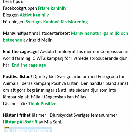
flera tips i:
Facebookgruppen
Friare kaninliv
Bloggen
Aktivt kaninliv
Föreningen
Sveriges Kaninvälfärdsförening
Marsvinstips
finns i studentarbetet
Marsvins naturliga miljö och
beteende
av Ingrid Melin.
End the cage-age
! Avsluta buråldern! Läs mer om Compassion in
world farming, CIWF:s kampanj för livsmedelsproducerande djur
här:
End the cage age
Positiva listan
! Djurskyddet Sverige arbetar med Eurogroup for
Animals i deras kampanj Positiva Listan. Den handlar bland annat
om att göra begränsningar så att inte sådana djur som inte
lämpar sig att hålla i fångenskap kan hållas.
Läs mer här:
Think Positive
Hästar i frihet
läs mer i Djurskyddet Sveriges temanummer
Hästar på lösdrift
av Mia Sahl.