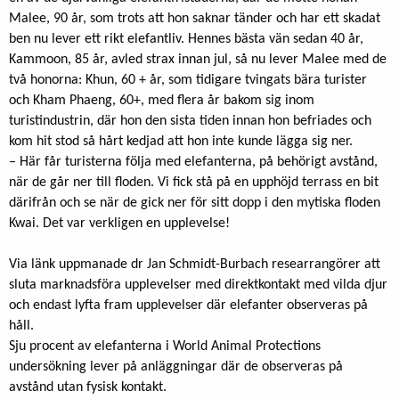
Malee, 90 år, som trots att hon saknar tänder och har ett skadat
ben nu lever ett rikt elefantliv. Hennes bästa vän sedan 40 år,
Kammoon, 85 år, avled strax innan jul, så nu lever Malee med de
två honorna: Khun, 60 + år, som tidigare tvingats bära turister
och Kham Phaeng, 60+, med flera år bakom sig inom
turistindustrin, där hon den sista tiden innan hon befriades och
kom hit stod så hårt kedjad att hon inte kunde lägga sig ner.
– Här får turisterna följa med elefanterna, på behörigt avstånd,
när de går ner till floden. Vi fick stå på en upphöjd terrass en bit
därifrån och se när de gick ner för sitt dopp i den mytiska floden
Kwai. Det var verkligen en upplevelse!
Via länk uppmanade dr Jan Schmidt-Burbach researrangörer att
sluta marknadsföra upplevelser med direktkontakt med vilda djur
och endast lyfta fram upplevelser där elefanter observeras på
håll.
Sju procent av elefanterna i World Animal Protections
undersökning lever på anläggningar där de observeras på
avstånd utan fysisk kontakt.