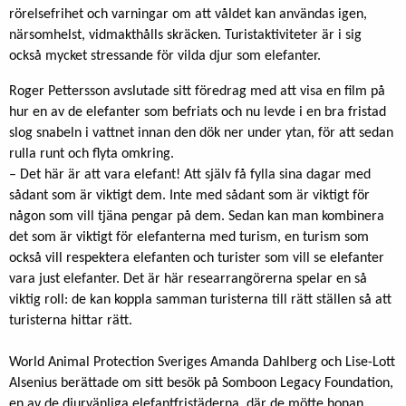
rörelsefrihet och varningar om att våldet kan användas igen,
närsomhelst, vidmakthålls skräcken. Turistaktiviteter är i sig
också mycket stressande för vilda djur som elefanter.
Roger Pettersson avslutade sitt föredrag med att visa en film på
hur en av de elefanter som befriats och nu levde i en bra fristad
slog snabeln i vattnet innan den dök ner under ytan, för att sedan
rulla runt och flyta omkring.
– Det här är att vara elefant! Att själv få fylla sina dagar med
sådant som är viktigt dem. Inte med sådant som är viktigt för
någon som vill tjäna pengar på dem. Sedan kan man kombinera
det som är viktigt för elefanterna med turism, en turism som
också vill respektera elefanten och turister som vill se elefanter
vara just elefanter. Det är här researrangörerna spelar en så
viktig roll: de kan koppla samman turisterna till rätt ställen så att
turisterna hittar rätt.
World Animal Protection Sveriges Amanda Dahlberg och Lise-Lott
Alsenius berättade om sitt besök på Somboon Legacy Foundation,
en av de djurvänliga elefantfristäderna, där de mötte honan