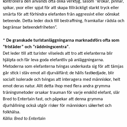
kontrollera den används ofta olika verktyg, såsom ”krokar, pinnar,
spikar, yxor eller spjut för att skapa tillräckligt starkt tryck eller
smärta för att förhindra elefanten från aggressivt eller oönskat
beteende. Detta leder dock till bestraffning, framkallar rädsla och
begränsar beteendefriheten”.
* De granskade turistanläggningarna marknadsförs ofta som
”fristäder”
och ”räddningscentra”
.
Det leder till att turister vilseleds att tro att elefanterna blir
hjälpta och får leva goda elefantliv på anläggningarna.
Metoderna som elefanterna tvingas underkasta sig för att tämjas
går stick i stäv emot all djurvälfärd; de hålls fastkedjade, blir
socialt isolerade och tvingas att interagera med människor, helt
emot deras natur. Allt detta ihop med flera andra grymma
träningsmetoder orsakar trauman för varje enskild elefant, slår
Bred to Entertain fast, och påpekar att denna grymma
djurhållning också utgör risker för människors säkerhet och
folkhälsa.
Källa: Bred to Entertain