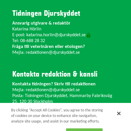
Tidningen Djurskyddet
Ansvarig utgivare & redaktör
Katarina Hörlin
E-post:
katarina.horlin@djurskyddet.se
Tel: 08-688 28 32
Fråga till veterinären eller etologen?
Mejla:
redaktionen@djurskyddet.se
Kontakta redaktion & kansli
Kontakta tidningen? Skriv till redaktionen
Mejla:
redaktionen@djurskyddet.se
Posta: Tidningen Djurskyddet, Hammarby Fabriksväg
25, 120 30 Stockholm
Ändra adress? Kontakta kansliet
By clicking “Accept All Cookies”, you agree to the storing
Växel: 08-673 35 11 E-post:
info@djurskyddet.se
of cookies on your device to enhance site navigation,
analyze site usage, and assist in our marketing efforts.
© 2026 Tidningen Djurskyddet.