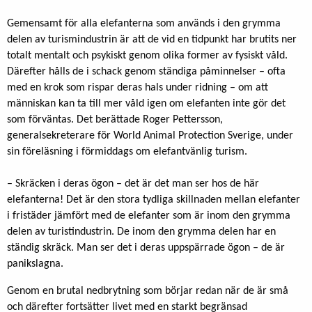
Gemensamt för alla elefanterna som används i den grymma
delen av turismindustrin är att de vid en tidpunkt har brutits ner
totalt mentalt och psykiskt genom olika former av fysiskt våld.
Därefter hålls de i schack genom ständiga påminnelser – ofta
med en krok som rispar deras hals under ridning – om att
människan kan ta till mer våld igen om elefanten inte gör det
som förväntas. Det berättade Roger Pettersson,
generalsekreterare för World Animal Protection Sverige, under
sin föreläsning i förmiddags om elefantvänlig turism.
– Skräcken i deras ögon – det är det man ser hos de här
elefanterna! Det är den stora tydliga skillnaden mellan elefanter
i fristäder jämfört med de elefanter som är inom den grymma
delen av turistindustrin. De inom den grymma delen har en
ständig skräck. Man ser det i deras uppspärrade ögon – de är
panikslagna.
Genom en brutal nedbrytning som börjar redan när de är små
och därefter fortsätter livet med en starkt begränsad