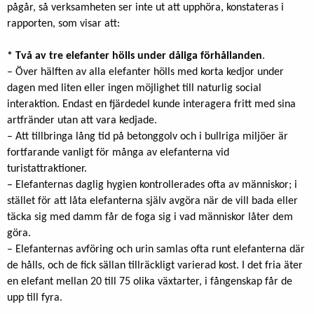
pågår, så verksamheten ser inte ut att upphöra, konstateras i
rapporten, som visar att:
* Två av tre elefanter hölls under dåliga förhållanden
.
– Över hälften av alla elefanter hölls med korta kedjor under
dagen med liten eller ingen möjlighet till naturlig social
interaktion. Endast en fjärdedel kunde interagera fritt med sina
artfränder utan att vara kedjade.
– Att tillbringa lång tid på betonggolv och i bullriga miljöer är
fortfarande vanligt för många av elefanterna vid
turistattraktioner.
– Elefanternas daglig hygien kontrollerades ofta av människor; i
stället för att låta elefanterna själv avgöra när de vill bada eller
täcka sig med damm får de foga sig i vad människor låter dem
göra.
– Elefanternas avföring och urin samlas ofta runt elefanterna där
de hålls, och de fick sällan tillräckligt varierad kost. I det fria äter
en elefant mellan 20 till 75 olika växtarter, i fångenskap får de
upp till fyra.