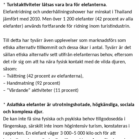
*
Turistaktiviteter låtsas vara bra för elefanterna
.
Elefantridning och underhållningsshower har minskat i Thailand
jämfört med 2010. Men över 1 200 elefanter (42 procent av alla
elefanter) används fortfarande för ridning inom turistindustrin.
Till detta har tyvärr även upplevelser som marknadsförs som
etiska alternativ tillkommit och dessa ökar i antal. Tyvärr är det
sällan etiska alternativ sett utifrån elefanternas behov, eftersom
det rör sig om att ha nära fysisk kontakt med de vilda djuren,
såsom:
– Tvättning (42 procent av elefanterna),
– Handmatning (92 procent)
– ”Vårdande” aktiviteter (11 procent)
*
Asiatiska elefanter är utrotningshotade, högkänsliga, sociala
och komplexa djur.
De kan inte få sina fysiska och psykiska behov tillgodosedda i
fångenskap, särskilt inte inom högintensiv turism, konstateras i
rapporten. En elefant väger 3 000–5 000 kilo och för att