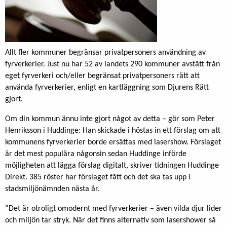
Allt fler kommuner begränsar privatpersoners användning av
fyrverkerier. Just nu har 52 av landets 290 kommuner avstått från
eget fyrverkeri och/eller begränsat privatpersoners rätt att
använda fyrverkerier, enligt en kartläggning som Djurens Rätt
gjort.
Om din kommun ännu inte gjort något av detta – gör som Peter
Henriksson i Huddinge: Han skickade i höstas in ett förslag om att
kommunens fyrverkerier borde ersättas med lasershow. Förslaget
är det mest populära någonsin sedan Huddinge införde
möjligheten att lägga förslag digitalt, skriver tidningen Huddinge
Direkt. 385 röster har förslaget fått och det ska tas upp i
stadsmiljönämnden nästa år.
”Det är otroligt omodernt med fyrverkerier – även vilda djur lider
och miljön tar stryk. När det finns alternativ som lasershower så