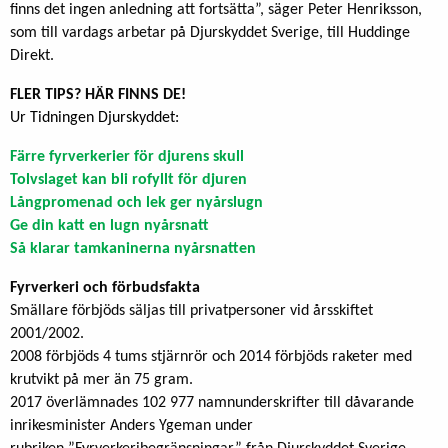
finns det ingen anledning att fortsätta”, säger Peter Henriksson,
som till vardags arbetar på Djurskyddet Sverige, till Huddinge
Direkt.
FLER TIPS? HÄR FINNS DE!
Ur Tidningen Djurskyddet:
Färre fyrverkerier för djurens skull
Tolvslaget kan bli rofyllt för djuren
Långpromenad och lek ger nyårslugn
Ge din katt en lugn nyårsnatt
Så klarar tamkaninerna nyårsnatten
Fyrverkeri och förbudsfakta
Smällare förbjöds säljas till privatpersoner vid årsskiftet
2001/2002.
2008 förbjöds 4 tums stjärnrör och 2014 förbjöds raketer med
krutvikt på mer än 75 gram.
2017 överlämnades 102 977 namnunderskrifter till dåvarande
inrikesminister Anders Ygeman under