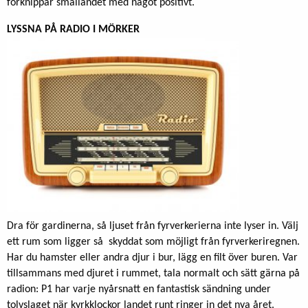
förknippar smällandet med något positivt.
LYSSNA PÅ RADIO I MÖRKER
Dra för gardinerna, så ljuset från fyrverkerierna inte lyser in. Välj
ett rum som ligger så skyddat som möjligt från fyrverkeriregnen.
Har du hamster eller andra djur i bur, lägg en filt över buren. Var
tillsammans med djuret i rummet, tala normalt och sätt gärna på
radion: P1 har varje nyårsnatt en fantastisk sändning under
tolvslaget när kyrkklockor landet runt ringer in det nya året.