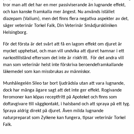
tror man att det har en mer passiviserande än lugnande effekt,
och kan kanske framkalla mer ångest. Nu används istället
diazepam (Valium), men det finns flera negativa aspekter av det,
säger veterinär Torkel Falk, Din Veterinär Smådjurskliniken
Helsingborg.
För det första är det svårt att få en lagom effekt om djuret är
mycket upphetsat, och man vill undvika att djuret hamnar i ett
narkostillstånd eftersom det inte är riskfritt. För det andra vill
man som veterinär helst inte förskriva beroendeframkallande
läkemedel som kan missbrukas av människor.
Munhålegelén Sileo tar bort ljudrädsla utan att vara lugnande,
dock har många ägare sagt att det inte ger effekt. Rogivande
feromoner kan köpas receptfritt på Apoteket och finns som
doftavgivare till väggkontakt, i halsband och att spraya på ett tyg.
Spraya aldrig direkt på djuret. Även milda lugnande
naturpreparat som Zylkene kan fungera, tipsar veterinär Torkel
Falk.