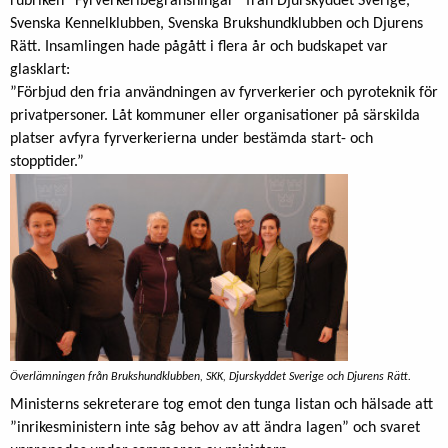
rubriken ”Fyrverkeribegränsningar” från Djurskyddet Sverige,
Svenska Kennelklubben, Svenska Brukshundklubben och Djurens
Rätt. Insamlingen hade pågått i flera år och budskapet var
glasklart:
”Förbjud den fria användningen av fyrverkerier och pyroteknik för
privatpersoner. Låt kommuner eller organisationer på särskilda
platser avfyra fyrverkerierna under bestämda start- och
stopptider.”
Överlämningen från Brukshundklubben, SKK, Djurskyddet Sverige och Djurens Rätt.
Ministerns sekreterare tog emot den tunga listan och hälsade att
”inrikesministern inte såg behov av att ändra lagen” och svaret