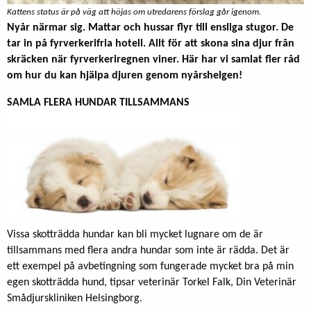
Kattens status är på väg att höjas om utredarens förslag går igenom.
Nyår närmar sig. Mattar och hussar flyr till ensliga stugor. De
tar in på fyrverkerifria hotell. Allt för att skona sina djur från
skräcken när fyrverkeriregnen viner. Här har vi samlat fler råd
om hur du kan hjälpa djuren genom nyårshelgen!
SAMLA FLERA HUNDAR TILLSAMMANS
Vissa skotträdda hundar kan bli mycket lugnare om de är
tillsammans med flera andra hundar som inte är rädda. Det är
ett exempel på avbetingning som fungerade mycket bra på min
egen skotträdda hund, tipsar veterinär Torkel Falk, Din Veterinär
Smådjurskliniken Helsingborg.