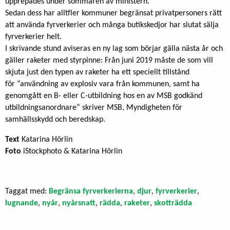
upprepades under sommaren av ministern.
Sedan dess har alltfler kommuner begränsat privatpersoners rätt
att använda fyrverkerier och många butikskedjor har slutat sälja
fyrverkerier helt.
I skrivande stund aviseras en ny lag som börjar gälla nästa år och
gäller raketer med styrpinne: Från juni 2019 måste de som vill
skjuta just den typen av raketer ha ett speciellt tillstånd
för ”användning av explosiv vara från kommunen, samt ha
genomgått en B- eller C-utbildning hos en av MSB godkänd
utbildningsanordnare” skriver MSB, Myndigheten för
samhällsskydd och beredskap.
Text
Katarina Hörlin
Foto
iStockphoto & Katarina Hörlin
Taggat med:
Begränsa fyrverkerierna
,
djur
,
fyrverkerier
,
lugnande
,
nyår
,
nyårsnatt
,
rädda
,
raketer
,
skotträdda